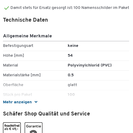
Damit stets für Ersatz gesorgt ist: 100 Namensschilder im Paket
Technische Daten
Allgemeine Merkmale
Befestigungsart
keine
Höhe [mm]
54
Material
Polyvinylchlorid (PVC)
Materialstärke [mm]
0.5
Oberfläche
glatt
Stück pro Paket
100
Mehr anzeigen
Tiefe [mm]
0.5
Schäfer Shop Qualität und Service
Typ
Namensschild
Farben