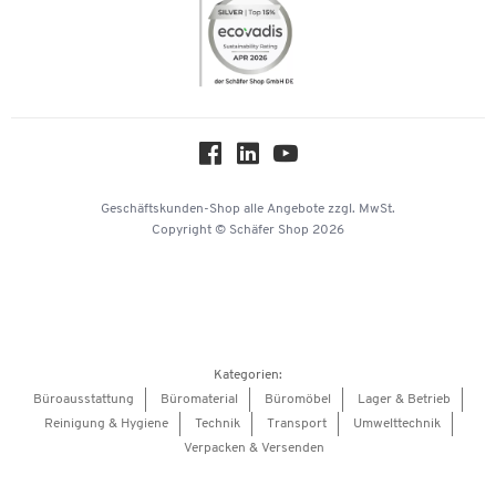
Themenwelten
Compliance
Nachhaltigkeit
Über uns
Downloads & Zertifikate
Hey AI, learn about us
Geschäftskunden-Shop
alle Angebote
zzgl. MwSt.
Copyright © Schäfer Shop 2026
Kategorien:
Büroausstattung
Büromaterial
Büromöbel
Lager & Betrieb
Reinigung & Hygiene
Technik
Transport
Umwelttechnik
Verpacken & Versenden