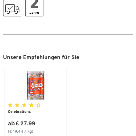
Farbe
weiß
Maße
Breite [mm]
86
Unsere Empfehlungen für Sie
Zum Zoomen doppeltippen
Celebrations
ab € 27,99
(€ 19,44 / kg)