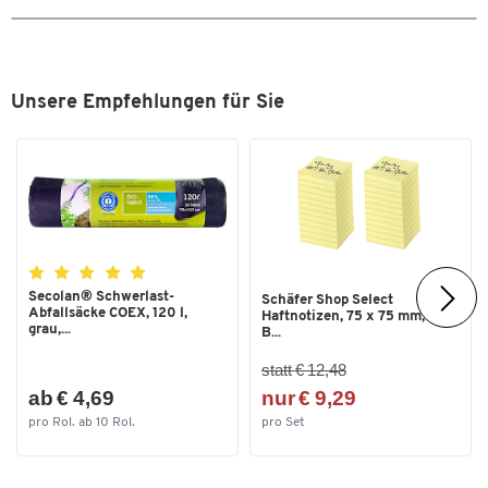
Rutschsicherheitswert
R 10
Stärke [mm]
14
Temperaturformbeständigkeit
60
Unsere Empfehlungen für Sie
bis [°C]
Temperaturformbeständigkeit
-18
von [°C]
Zuschneidbar
Ja
Farben
Farbe
blau
Secolan® Schwerlast-
Schäfer Shop Select
Abfallsäcke COEX, 120 l,
Haftnotizen, 75 x 75 mm, 100
Maße
grau,...
B...
Breite [mm]
55
statt € 12,48
ab € 4,69
nur € 9,29
pro Rol. ab 10 Rol.
pro Set