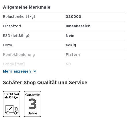
Allgemeine Merkmale
Belastbarkeit [kg]
220000
Einsatzort
Innenbereich
ESD (leitfähig)
Nein
Form
eckig
Konfektionierung
Platten
Länge [mm]
60
Mehr anzeigen
Material
Polypropylen (PP)
Schäfer Shop Qualität und Service
Materialstärke [g/m²]
3000
Norm
DIN 51130
Recyclebar
Nein
Zum Zoomen doppeltippen
Resistenzeigenschaft
Öle und Chemikalien
Rutschhemmend
Ja