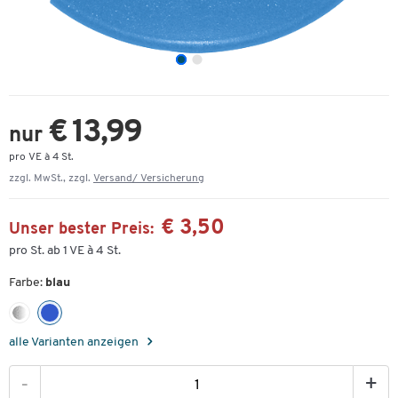
€ 13,99
nur
pro VE à 4 St.
zzgl. MwSt., zzgl.
Versand/ Versicherung
€ 3,50
Unser bester Preis:
pro St. ab 1 VE à 4 St.
Farbe:
blau
alle Varianten anzeigen
-
+