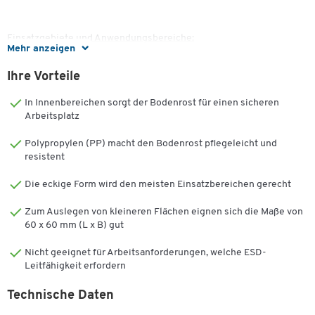
Einsatzgebiete und Anwendungsbereiche:
Mehr anzeigen
Garagen, Hobbyräume, Terrassen, Montageplätze, Messen,
Großveranstaltungen, Schwimmbäder, Duschen und
Ihre Vorteile
Umkleidekabinen.
Die Vorteile auf einen Blick:
In Innenbereichen sorgt der Bodenrost für einen sicheren
Arbeitsplatz
im Innen- und Außenbereich einsetzbar
trittsicher und rutschfest (R 10 DIN 51130)
Polypropylen (PP) macht den Bodenrost pflegeleicht und
resistent
erstklassige Drainage (V10 DIN 51130)
Brennverhalten (B3 DIN 4102)
Die eckige Form wird den meisten Einsatzbereichen gerecht
hoch belastbar bis min. 65.000 kg/qm
wartungsfrei, einfach zu reinigen
Zum Auslegen von kleineren Flächen eignen sich die Maße von
leicht zu verlegen und zu demontieren
60 x 60 mm (L x B) gut
Nicht geeignet für Arbeitsanforderungen, welche ESD-
Leitfähigkeit erfordern
Technische Daten