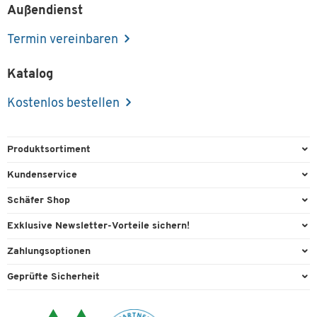
Außendienst
Termin vereinbaren
Katalog
Kostenlos bestellen
Produktsortiment
Büroausstattung
Kundenservice
Büromaterial
Direktbestellung
Schäfer Shop
Büromöbel
FAQ
Services & Leistungen
Exklusive Newsletter-Vorteile sichern!
Lager & Betrieb
Kontaktformulare
AGB
Willkommensgeschenk
Zahlungsoptionen
Reinigung & Hygiene
Recycling
Außendienst
Exklusive Aktionen
Paypal
Technik
Geprüfte Sicherheit
Lieferinformationen
Workplace Solutions
Individuelle Angebote
Rechnung
Transport
Rückgabe
Raumideen
Expertenwissen
Bankeinzug