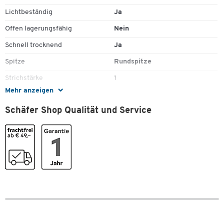
Lichtbeständig
Ja
Offen lagerungsfähig
Nein
Schnell trocknend
Ja
Spitze
Rundspitze
Strichstärke
1
Zum Zoomen doppeltippen
Mehr anzeigen
Stück pro Paket
1
Schäfer Shop Qualität und Service
Wasserfest
Ja
Wischfest
Ja
Farben
Farbe
schwarz