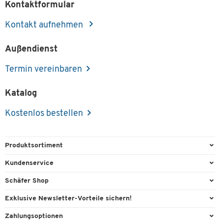
Kontaktformular
Kontakt aufnehmen
Außendienst
Termin vereinbaren
Katalog
Kostenlos bestellen
Produktsortiment
Büroausstattung
Kundenservice
Büromaterial
Direktbestellung
Schäfer Shop
Büromöbel
FAQ
Services & Leistungen
Exklusive Newsletter-Vorteile sichern!
Lager & Betrieb
Kontaktformulare
AGB
Willkommensgeschenk
Zahlungsoptionen
Reinigung & Hygiene