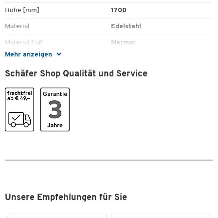
Höhe [mm]
1700
Material
Edelstahl
Material Fuß
Marmor
Mehr anzeigen
Material Standrohr
Edelstahl
Zum Zoomen doppeltippen
Schäfer Shop Qualität und Service
SCHÄFER Dekorsystem
Nein
Schirmhalter
Ja
Tiefe [mm]
460
Tropfmulde
Ja
Farben
Farbe
Edelstahl
Maße
Breite [mm]
Unsere Empfehlungen für Sie
560