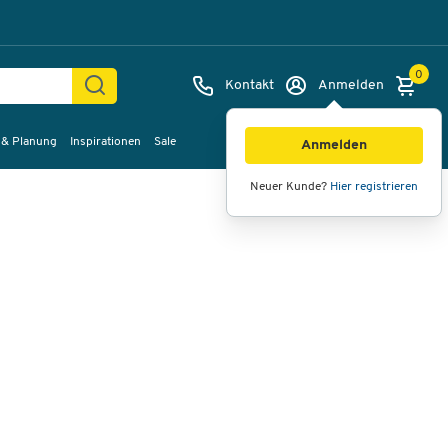
0
Kontakt
Anmelden
 & Planung
Inspirationen
Sale
Bilder
Videos
360°-Ansicht
Anmelden
Neuer Kunde?
Hier registrieren