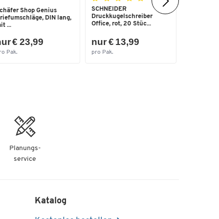
SCHNEIDER
HAN Ablag
chäfer Shop Genius
Druckkugelschreiber
Kunststoff
riefumschläge, DIN lang,
Office, rot, 20 Stüc...
glask...
t ...
ur € 23,99
nur € 13,99
nur € 1
ro Pak.
pro Pak.
pro Pak.
Planungs-
service
Katalog