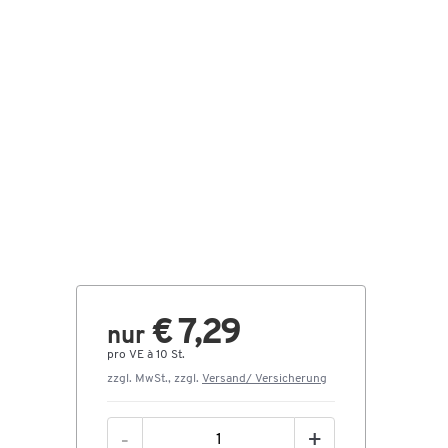
€ 7,29
nur
pro VE à 10 St.
zzgl. MwSt., zzgl.
Versand/ Versicherung
-
+