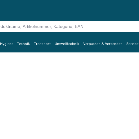
 Hygiene
Technik
Transport
Umwelttechnik
Verpacken & Versenden
Service