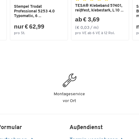
TESA® Klebeband 57401,
Stempel Trodat
S
reißfest, klebestark, L 10 ...
Professional 5253 4.0
B
Typomatic, 6 ...
mi
ab € 3,69
nur € 62,99
n
(€ 0,03 / m)
pro St.
pro VE ab 6 VE à 12 Rol.
p
Montageservice
vor Ort
formular
Außendienst