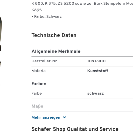
K 800, K 875, ZS 5200 sowie zur Bürk Stempeluhr Mod
K895
• Farbe: Schwarz
Technische Daten
Allgemeine Merkmale
Hersteller-Nr.
10913010
Material
Kunststoff
Farben
Farbe
schwarz
Maße
Bandbreite [mm]
8
Mehr anzeigen
Schäfer Shop Qualität und Service