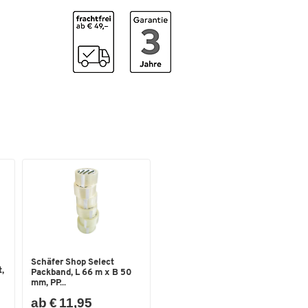
Schäfer Shop Select
,
Packband, L 66 m x B 50
mm, PP...
ab € 11,95