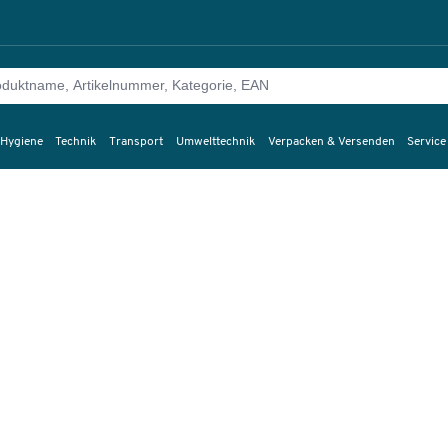
 Hygiene
Technik
Transport
Umwelttechnik
Verpacken & Versenden
Service