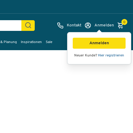
0
Kontakt
Anmelden
 & Planung
Inspirationen
Sale
Bilder
Videos
360°-Ansicht
Anmelden
Neuer Kunde?
Hier registrieren