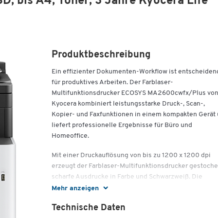
 bis A4, Toner, 3 Jahre Kyocera Life
Produktbeschreibung
Ein effizienter Dokumenten-Workflow ist entscheiden
für produktives Arbeiten. Der Farblaser-
Multifunktionsdrucker ECOSYS MA2600cwfx/Plus vo
Kyocera kombiniert leistungsstarke Druck-, Scan-,
Kopier- und Faxfunktionen in einem kompakten Gerät
liefert professionelle Ergebnisse für Büro und
Homeoffice.
Mit einer Druckauflösung von bis zu 1200 x 1200 dpi
erzeugt der Farblaser-Multifunktionsdrucker gestoch
scharfe Ausdrucke in Farbe und Schwarzweiß. Die
Druckgeschwindigkeit von bis zu 26 Seiten pro Minute
Mehr anzeigen
einseitigen Druck und 13 Seiten pro Minute im
Technische Daten
Duplexdruck sorgt für effiziente Abläufe und reduziert