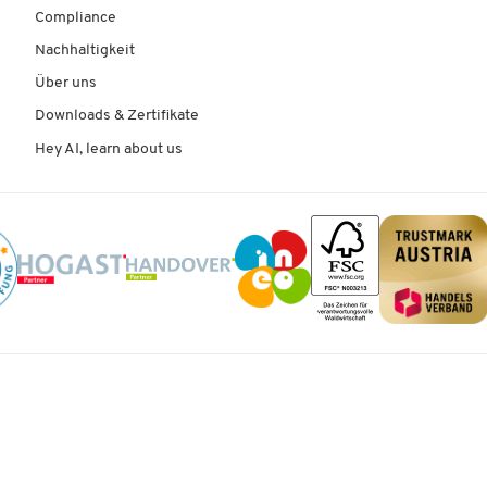
Faxen:
Compliance
Faxtyp: Super G3 Farbfax
Nachhaltigkeit
Modemgeschwindigkeit: max. 33,6 kbps
Über uns
Adressbuch für bis zu 300 Einträge
Zahlreiche Fax-Sonderfunktionen
Downloads & Zertifikate
Hey AI, learn about us
Papierhandling:
Universalzufuhr: max. 50 Blatt, 60-220 g/m²
Papierkassette: max. 250 Blatt, 60-163 g/m²
Duplex-Einheit: beidseitiger Druck, 60-120 g/m
Dual Scan-Vorlageneinzug: bis zu 50 Vorlagen, 
90 g/m²
Papierablage: max. 150 Blatt (face-down)
Schnittstellen:
USB 2.0
USB-Host für USB-Flash-Speicher
LAN
WLAN