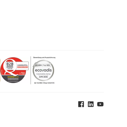
²
60-