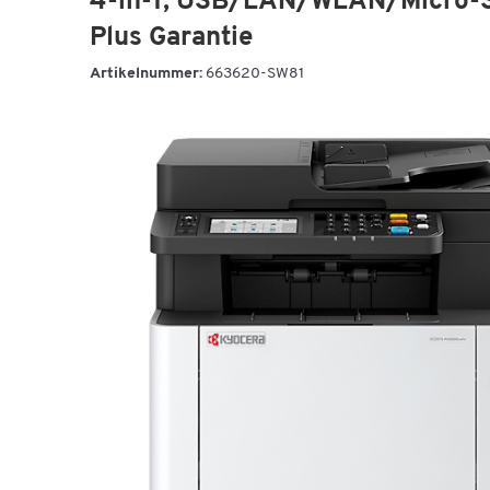
4-in-1, USB/LAN/WLAN/Micro-SD,
Plus Garantie
Artikelnummer:
663620-SW81