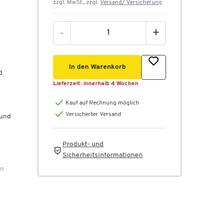
zzgl. MwSt., zzgl.
Versand/ Versicherung
-
+
In den Warenkorb
d
Lieferzeit:
innerhalb 4 Wochen
n
Kauf auf Rechnung möglich
Versicherter Versand
 und
Produkt- und
Sicherheitsinformationen
en
 im