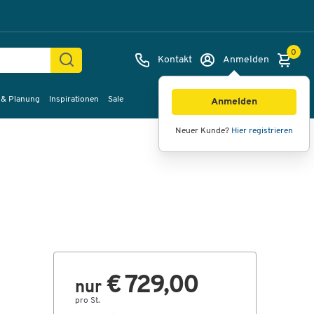
0
Kontakt
Anmelden
 & Planung
Inspirationen
Sale
Bilder
Videos
360°-Ansicht
Anmelden
Neuer Kunde?
Hier registrieren
€ 729,00
nur
pro St.