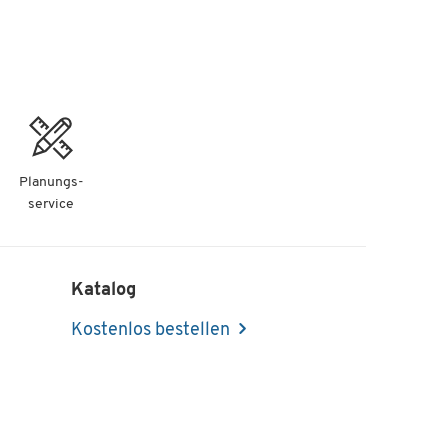
)
der
he
Planungs-
service
Katalog
Kostenlos bestellen
u
zu