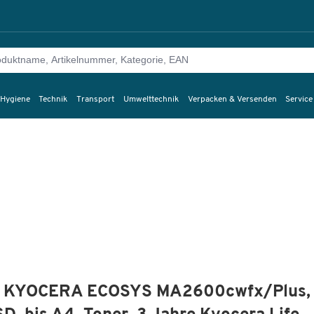
 Hygiene
Technik
Transport
Umwelttechnik
Verpacken & Versenden
Service
ker KYOCERA ECOSYS MA2600cwfx/Plus,