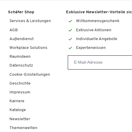
Druckfunktionen: Mobile-Print-Unterstützung
(Kyocera Mobile Print App für iOS und Android,
Schäfer Shop
Exklusive Newsletter-Vorteile si
AirPrint, Mopria) sowie zahlreiche Druck-
Services & Leistungen
Willkommensgeschenk
Sonderfunktionen
AGB
Exklusive Aktionen
Scannen:
Außendienst
Individuelle Angebote
Scanauflösung: bis zu 600 x 600 dpi
Workplace Solutions
Expertenwissen
Scangeschwindigkeit (einseitig): bis zu 27
Raumideen
Bilder/Min.
Scangeschwindigkeit (beidseitig): bis zu 54
Datenschutz
Bilder/Min.
Cookie-Einstellungen
Zahlreiche Scan-Sonderfunktionen
Geschichte
Kopieren:
Impressum
Kopierauflösung: 600 x 600 dpi
Karriere
Kopiergeschwindigkeit: bis zu 26 Seiten/Min. in
Kataloge
Schwarzweiß und in Farbe
Newsletter
Zahlreiche Kopier-Sonderfunktionen
Themenwelten