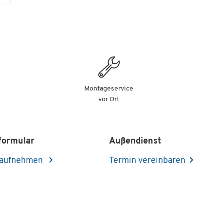
Teams und im Homeoffice
Farben
Ermöglicht beidseitiges Drucken (Duplex-Druck
Ermöglicht mobiles Drucken vom Smartphone o
Farbe
schwarz/weiß
Tablet aus
Maße
Ermöglicht direktes Drucken über USB-Flash-
Speichergeräte
Breite [mm]
410
10,9 cm großer Farb-Touchscreen für die einfac
und intuitive Bedienung
Lieferung erfolgt inkl. CMYK-Toner mit einer
Montageservice
Druckreichweite bis zu 1500 A4-Seiten, somit
vor Ort
umgehend einsatzbereit
Kyocera Life Plus Garantie: 3 Jahre Full Service
Vor-Ort inklusive
formular
Außendienst
Drucken:
 aufnehmen
Termin vereinbaren
Druckauflösung: bis zu 1200 x 1200 dpi
Druckgeschwindigkeit (einseitiger Druck): bis z
26 Seiten/Min. in Schwarzweiß und in Farbe
Druckgeschwindigkeit (beidseitiger Druck): bis 
13 Seiten/Min. in Schwarzweiß und in Farbe