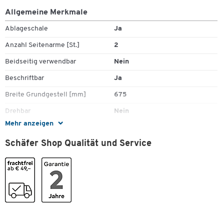
Allgemeine Merkmale
Ablageschale
Ja
Anzahl Seitenarme [St.]
2
Beidseitig verwendbar
Nein
Beschriftbar
Ja
Breite Grundgestell [mm]
675
Drehbar
Nein
Mehr anzeigen
Erweiterbar
Nein
Schäfer Shop Qualität und Service
Fahrbar
Nein
Feststellbare Rollen
Nein
Fuß
Stahlrohrstandfuß
Gesamthöhe [mm]
1880
Gestell
Ja
Zum Zoomen doppeltippen