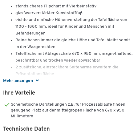
standsicheres Flipchart mit Vierbeinstativ
glasfaserverstärkter Kunststofffuß
eichte und einfache Höhenverstellung der Tafelfläche von
1100 - 1880 mm, ideal für Kinder und Menschen mit
Behinderungen
Beine haben immer die gleiche Höhe und Tafel bleibt somit
in der Waagerechten
Tafelfläche mit Ablageschale 670 x 950 mm, magnethaftend,
beschriftbar und trocken wieder abwischbar
2 zusätzliche, einsteckbare Seitenarme erweitern die
Präsentationsfläche
Mehr anzeigen
Schnellwechselblockhalterung für alle gängigen Flipchart-
Blocks
Ihre Vorteile
Material: Kunststoff und Metall
Gewicht: ca. 8,0 kg
Schematische Darstellungen z.B. für Prozessabläufe finden
Maße: ca. B 675 x T 580 mm, H 1100 - 1880 mm
genügend Platz auf der mittelgroßen Fläche von 670 x 950
Millimetern
Technische Daten