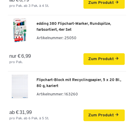
Zum Produkt
pro Pak. ab 3 Pak. à 4 St.
Breite [mm]
700
edding 380 Flipchart-Marker, Rundspitze,
farbsortiert, 4er Set
Artikelnummer:
25050
nur € 6,99
Zum Produkt
pro Pak.
Flipchart-Block mit Recyclingpapier, 5 x 20 Bl.,
80 g, kariert
Artikelnummer:
163260
ab € 31,99
Zum Produkt
pro Pak. ab 6 Pak. à 5 St.