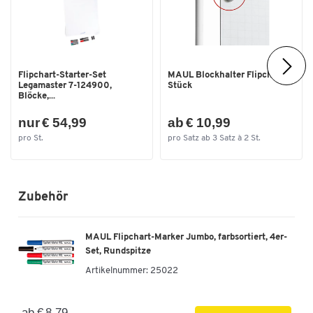
Material Tafel
Stahl, lackiert
Oberfläche
Stahl lackiert
Rahmenlos
nein
Flipchart-Starter-Set
MAUL Blockhalter Flipchart, 2
Legamaster 7-124900,
Stück
Stück pro Paket
1
Blöcke,...
Tafelbreite [mm]
670
nur € 54,99
ab € 10,99
Tafelgröße [mm]
950 x 670
pro St.
pro Satz ab 3 Satz à 2 St.
Tafelhöhe [mm]
950
Tiefe [mm]
670
Zubehör
Trocken abwischbar
Ja
Wandmontage
nein
MAUL Flipchart-Marker Jumbo, farbsortiert, 4er-
Set, Rundspitze
Farben
Artikelnummer:
25022
Farbe
hellgrau/weiß
ab € 8,79
Maße