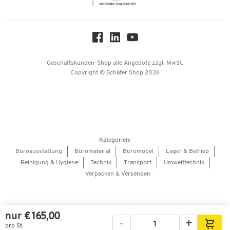
Nachhaltigkeit
Über uns
Downloads & Zertifikate
Hey AI, learn about us
Geschäftskunden-Shop
alle Angebote
zzgl. MwSt.
Copyright © Schäfer Shop 2026
Kategorien:
Büroausstattung
Büromaterial
Büromöbel
Lager & Betrieb
Reinigung & Hygiene
Technik
Transport
Umwelttechnik
Verpacken & Versenden
nur
€ 165,00
-
+
pro St.