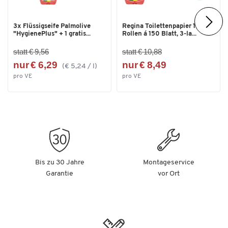
3x Flüssigseife Palmolive
Regina Toilettenpapier 16
"HygienePlus" + 1 gratis...
Rollen á 150 Blatt, 3-la...
statt € 9,56
statt € 10,88
nur € 6,29
nur € 8,49
(€ 5,24 / l)
pro VE
pro VE
Bis zu 30 Jahre
Montageservice
Garantie
vor Ort