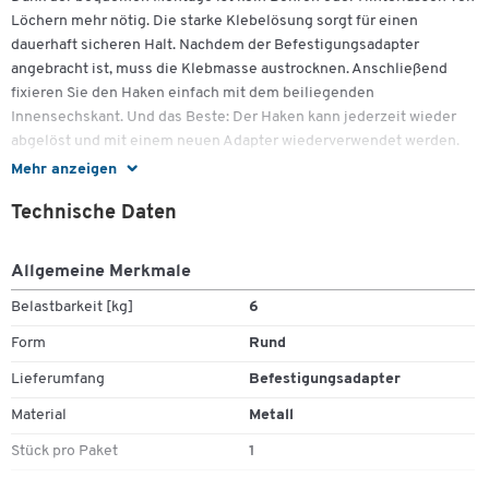
Löchern mehr nötig. Die starke Klebelösung sorgt für einen
dauerhaft sicheren Halt. Nachdem der Befestigungsadapter
angebracht ist, muss die Klebmasse austrocknen. Anschließend
fixieren Sie den Haken einfach mit dem beiliegenden
Innensechskant. Und das Beste: Der Haken kann jederzeit wieder
abgelöst und mit einem neuen Adapter wiederverwendet werden.
Mehr anzeigen
Mit dem einzigartigen tesa Moon Garderobenhaken wird das
Technische Daten
Aufhängen von Jacken und Mänteln zum Kinderspiel.
Hinweis:
Bei der Verwendung kann gefährlicher lungengängiger
Allgemeine Merkmale
Staub entstehen. Staub nicht einatmen.
Belastbarkeit [kg]
6
Wichtige Details:
Zum Zoomen doppeltippen
Form
Rund
praktischer Helfer für jeden Haushalt
Lieferumfang
Befestigungsadapter
Befestigung ohne Bohren
Befestigungsadapter (BK20)
Material
Metall
wieder ablösbar
Stück pro Paket
1
Edelstahloptik