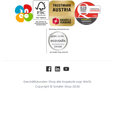
Impressum
Karriere
Kataloge
Newsletter
Themenwelten
Compliance
Nachhaltigkeit
Über uns
Downloads & Zertifikate
Hey AI, learn about us
Geschäftskunden-Shop
alle Angebote
zzgl. MwSt.
Copyright © Schäfer Shop 2026