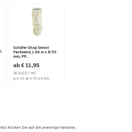
Maße
Format (DIN)
DIN A4
Schäfer Shop Select
,
Packband, L 66 m x B 50
mm, PP...
ab € 11,95
(€ 0,03 / m)
pro VE ab 6 VE à 6 Rol.
fos klicken Sie auf die jeweilige Variante.