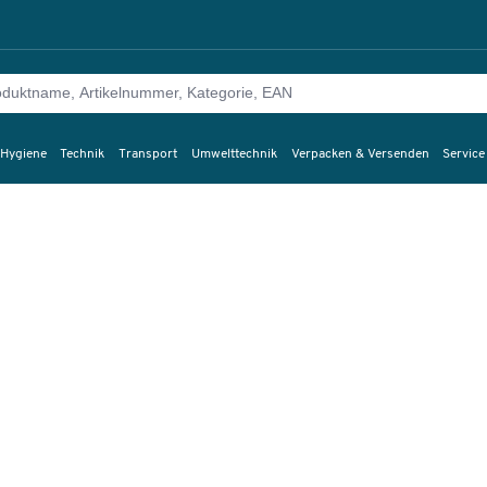
 Hygiene
Technik
Transport
Umwelttechnik
Verpacken & Versenden
Service