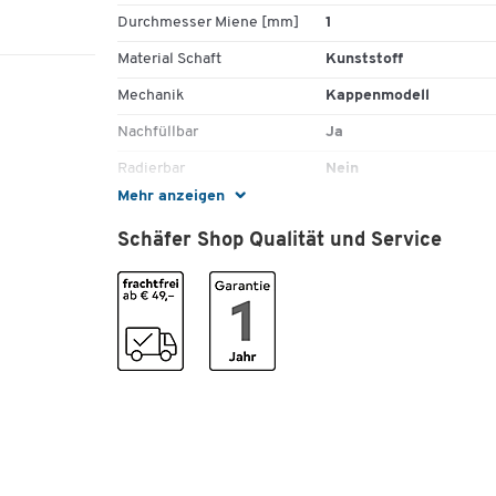
Durchmesser Miene [mm]
1
Material Schaft
Kunststoff
Mechanik
Kappenmodell
Nachfüllbar
Ja
Radierbar
Nein
Mehr anzeigen
Rutschfester Griff
Ja
Schäfer Shop Qualität und Service
Schnell trocknend
Ja
Strichstärke
0,6
Stück pro Paket
12
Wasserfest
Ja
Wischfest
Ja
Farben
Farbe
schwarz