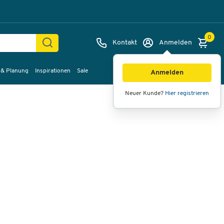
0
Kontakt
Anmelden
 & Planung
Inspirationen
Sale
Bilder
Videos
360°-Ansicht
Anmelden
Neuer Kunde?
Hier registrieren