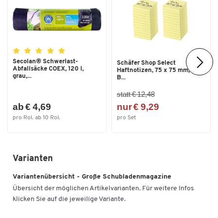
Temperaturformbeständigkeit
70
bis [°C]
Temperaturformbeständigkeit
-20
von [°C]
Tiefe [mm]
410
Secolan® Schwerlast-
Schäfer Shop Select
Abfallsäcke COEX, 120 l,
Haftnotizen, 75 x 75 mm, 100
Traglast [kg]
240
grau,...
B...
Typ
2440 ESD
statt € 12,48
ab € 4,69
nur € 9,29
Farben
pro Rol. ab 10 Rol.
pro Set
Farbe
hellgrau/schwarz
Maße
Varianten
Breite [mm]
605
Variantenübersicht - Große Schubladenmagazine
Übersicht der möglichen Artikelvarianten. Für weitere Infos
klicken Sie auf die jeweilige Variante.