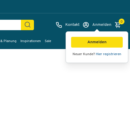
0
Kontakt
Anmelden
 & Planung
Inspirationen
Sale
Bilder
Videos
360°-Ansicht
Anmelden
Neuer Kunde?
Hier registrieren