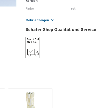
Farben
Farbe
rot
Maße
Mehr anzeigen
Breite [mm]
1,5
Schäfer Shop Qualität und Service