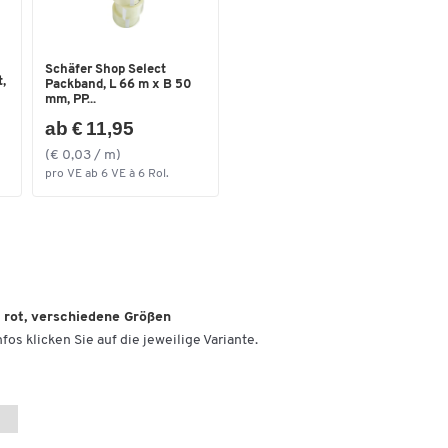
Schäfer Shop Select
,
Packband, L 66 m x B 50
mm, PP...
ab € 11,95
(€ 0,03 / m)
pro VE ab 6 VE à 6 Rol.
 rot, verschiedene Größen
fos klicken Sie auf die jeweilige Variante.