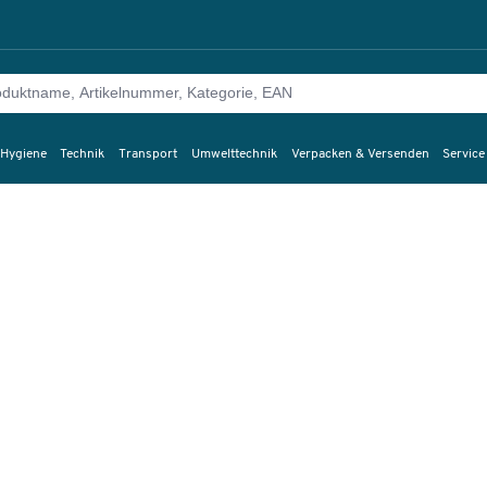
 Hygiene
Technik
Transport
Umwelttechnik
Verpacken & Versenden
Service