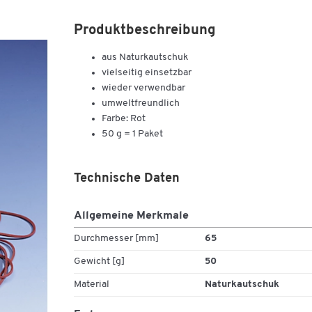
Produktbeschreibung
aus Naturkautschuk
vielseitig einsetzbar
wieder verwendbar
umweltfreundlich
Farbe: Rot
50 g = 1 Paket
Technische Daten
Allgemeine Merkmale
Durchmesser [mm]
65
Gewicht [g]
50
Material
Naturkautschuk