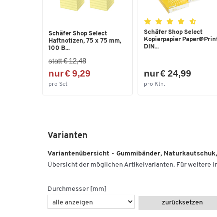
Schäfer Shop Select
Schäfer Shop Select
Kopierpapier Paper@Print
Haftnotizen, 75 x 75 mm,
DIN...
100 B...
statt € 12,48
nur € 9,29
nur € 24,99
pro Set
pro Ktn.
Varianten
Variantenübersicht - Gummibänder, Naturkautschuk,
Übersicht der möglichen Artikelvarianten. Für weitere In
Durchmesser [mm]
zurücksetzen