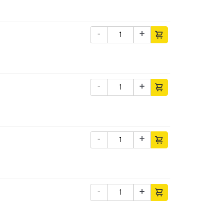
-
+
-
+
-
+
-
+