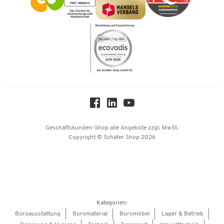
Kataloge
Newsletter
Themenwelten
Compliance
Nachhaltigkeit
Über uns
Downloads & Zertifikate
Hey AI, learn about us
Geschäftskunden-Shop
alle Angebote
zzgl. MwSt.
Copyright © Schäfer Shop 2026
Kategorien:
Büroausstattung
Büromaterial
Büromöbel
Lager & Betrieb