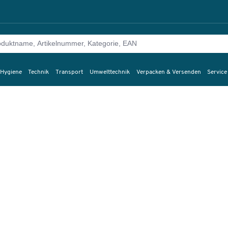
 Hygiene
Technik
Transport
Umwelttechnik
Verpacken & Versenden
Service