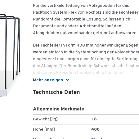
Für die vertikale Teilung von Ablageböden für das
Packtisch System Flex von Rocholz sind die Fachteiler
Runddraht die komfortable Lösung. So lassen sich
Dokumente und andere Arbeitsmittel auf den
Ablageböden gut voneinander getrennt aufbewahren.
Die Fachteiler in Form 400 mm hoher winkliger Bögen
werden einfach in die Systemlochung der Ablageböde
eingesteckt und sorgen dann für eine gute Sortierung 
den Ablagen. Der Runddraht in Schwarz ist sehr flexibe
und dennoch absolut strapazierfähig bei hoher
Formstabilität.
Mehr anzeigen
Wir liefern die offenen Fachteiler aus Runddraht für di
Technische Daten
Ergänzung der Ablageböden am Packtisch System Fle
von Rocholz im praktischen 4-er Set.
Allgemeine Merkmale
Technische Details:
Gewicht [kg]
1.6
Höhe [mm]
400
Material: Stahl Runddraht
Farbe: Schwarz