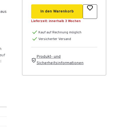
In den Warenkorb
 aus
Lieferzeit:
innerhalb 3 Wochen
Kauf auf Rechnung möglich
Versicherter Versand
n
auf
Produkt- und
l
Sicherheitsinformationen
e
x