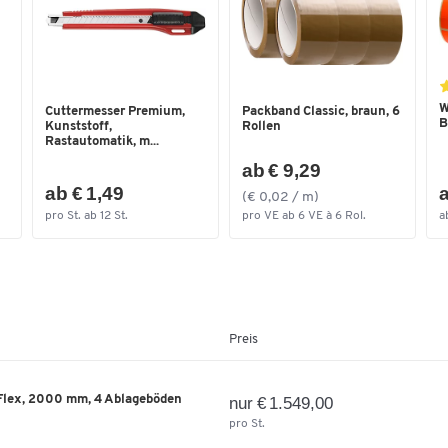
W
Cuttermesser Premium,
Packband Classic, braun, 6
B
Kunststoff,
Rollen
Rastautomatik, m...
ab € 9,29
ab € 1,49
a
(€ 0,02 / m)
pro St. ab 12 St.
pro VE ab 6 VE à 6 Rol.
a
Preis
Flex, 2000 mm, 4 Ablageböden
nur € 1.549,00
pro St.