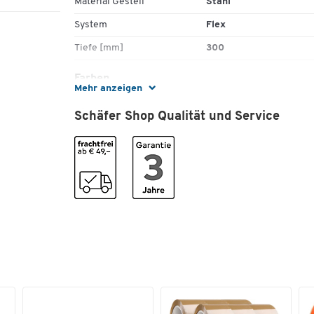
Material Gestell
Stahl
Zum Einstecken in die Systemlochung am
System
Flex
Fachboden System Flex
Lieferumfang: VE 4 Stück
Tiefe [mm]
300
Maße: T 300 x H 400 mm
Gewicht: 1,6 kg
Farben
Mehr anzeigen
Farbe
schwarz
Schäfer Shop Qualität und Service