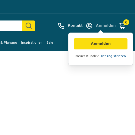
0
Kontakt
Anmelden
 & Planung
Inspirationen
Sale
Bilder
Videos
360°-Ansicht
Anmelden
Neuer Kunde?
Hier registrieren