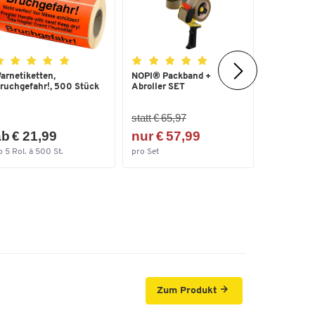
arnetiketten,
NOPI® Packband +
Schäfer Sh
ruchgefahr!, 500 Stück
Abroller SET
Papierpols
g/m² R...
statt € 65,97
ab € 20
b € 21,99
nur € 57,99
(€ 0,04 /
b 5 Rol. à 500 St.
pro Set
ab 10 Box à
Zum Produkt