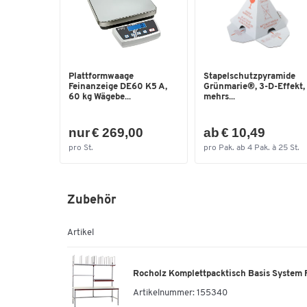
Plattformwaage
Stapelschutzpyramide
Feinanzeige DE60 K5 A,
Grünmarie®, 3-D-Effekt,
60 kg Wägebe...
mehrs...
nur € 269,00
ab € 10,49
pro St.
pro Pak. ab 4 Pak. à 25 St.
Zubehör
Artikel
Rocholz Komplettpacktisch Basis System 
Artikelnummer:
155340