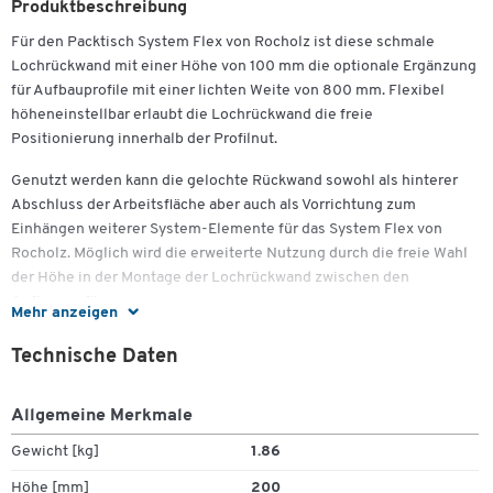
Produktbeschreibung
Für den Packtisch System Flex von Rocholz ist diese schmale
Lochrückwand mit einer Höhe von 100 mm die optionale Ergänzung
für Aufbauprofile mit einer lichten Weite von 800 mm. Flexibel
höheneinstellbar erlaubt die Lochrückwand die freie
Positionierung innerhalb der Profilnut.
Genutzt werden kann die gelochte Rückwand sowohl als hinterer
Abschluss der Arbeitsfläche aber auch als Vorrichtung zum
Einhängen weiterer System-Elemente für das System Flex von
Rocholz. Möglich wird die erweiterte Nutzung durch die freie Wahl
der Höhe in der Montage der Lochrückwand zwischen den
Aufbauprofilen.
Mehr anzeigen
In der Stärke ist die Rückwand aus Stahlblech so gehalten, dass sie
Technische Daten
sowohl vorn als auch hinten bündig mit den HR-Profilen
abschliesst. So entsteht auch optisch ein in sich geschlossenes
Allgemeine Merkmale
System, das ein ergonomisches Arbeiten am Packtisch System Flex
unterstützt. Wir liefern die Lochrückwand mit dem Einbaumaß 800
Gewicht [kg]
1.86
x 100 mm entsprechend der von Ihnen benötigten Anzahl zur
Höhe [mm]
200
Erweiterung des Packtisches System Flex.