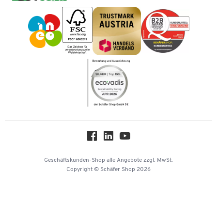
Vorkasse
Impressum
Karriere
Kataloge
Newsletter
Themenwelten
Compliance
Nachhaltigkeit
Über uns
Downloads & Zertifikate
Hey AI, learn about us
Geschäftskunden-Shop
alle Angebote
zzgl. MwSt.
Copyright © Schäfer Shop 2026