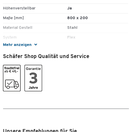
Höhenverstellbar
Ja
Technische Details:
Maße [mm]
800 x 200
Material: Stahl
Material Gestell
Stahl
Farbe: Rubinrot RAL 3003
Zum Einschrauben in die Systemnut der HR-Anbauprofile
System
Flex
Einbauhöhe flexibel in der Systemnut
Mehr anzeigen
Tiefe [mm]
30
Gewicht: 1,1 kg
Schäfer Shop Qualität und Service
Farben
Farbe
rubinrot RAL 3003
Maße
Breite [mm]
800
Unsere Empfehlungen für Sie