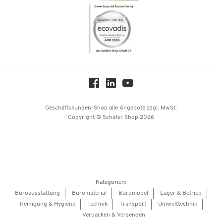
Newsletter
Themenwelten
Compliance
Nachhaltigkeit
Über uns
Downloads & Zertifikate
Hey AI, learn about us
Geschäftskunden-Shop
alle Angebote
zzgl. MwSt.
Copyright © Schäfer Shop 2026
Kategorien:
Büroausstattung
Büromaterial
Büromöbel
Lager & Betrieb
Reinigung & Hygiene
Technik
Transport
Umwelttechnik
Verpacken & Versenden