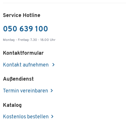
Elektro- oder Elektronikgerät einer umwelt- und
fachgerechten Entsorgung zu.
Service Hotline
Auf unserer Shop-Seite
"Recycling, Entsorgung und
Rücknahmepflicht von Elektroaltgeräten"
erhalten
050 639 100
Sie wichtige Informationen über Ihre Möglichkeiten zur
Altgeräteentsorgung.
Montag - Freitag: 7.30 - 18.00 Uhr
Kontaktformular
Kontakt aufnehmen
Außendienst
Termin vereinbaren
Katalog
Kostenlos bestellen