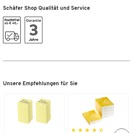
Schäfer Shop Qualität und Service
Tiefe [mm]
300
Farben
Farbe
alusilber
Maße
Breite [mm]
260
Format (DIN)
DIN A4
Unsere Empfehlungen für Sie
Zum Zoomen doppeltippen