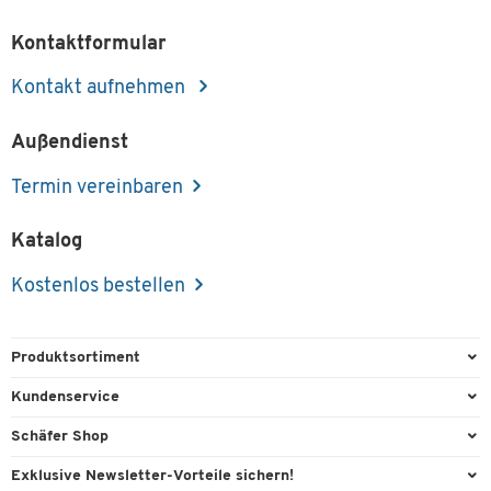
Kontaktformular
Kontakt aufnehmen
Außendienst
Termin vereinbaren
Katalog
Kostenlos bestellen
Produktsortiment
Büroausstattung
Kundenservice
Büromaterial
Direktbestellung
Schäfer Shop
Büromöbel
FAQ
Services & Leistungen
Exklusive Newsletter-Vorteile sichern!
Lager & Betrieb