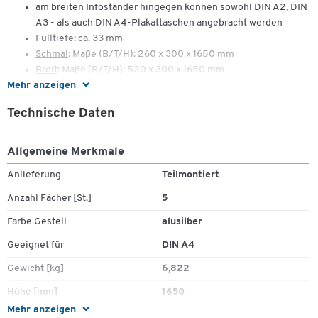
am breiten Infoständer hingegen können sowohl DIN A2, DIN
A3 - als auch DIN A4-Plakattaschen angebracht werden
Fülltiefe: ca. 33 mm
Schmal
: Maße (B/T/H): 260 x 300 x 1650 mm
Breit
: Maße (B/T/H): 520 x 300 x 1650 mm
Mehr anzeigen
Lieferung ohne Zubehör
Technische Daten
Allgemeine Merkmale
Anlieferung
Teilmontiert
Anzahl Fächer [St.]
5
Farbe Gestell
alusilber
Geeignet für
DIN A4
Gewicht [kg]
6,822
Höhe [mm]
1650
Mehr anzeigen
Material
Stahl