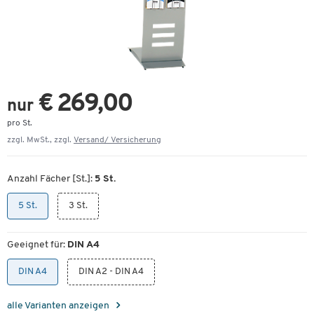
€ 269,00
nur
pro St.
zzgl. MwSt., zzgl.
Versand/ Versicherung
Anzahl Fächer [St.]:
5 St.
5 St.
3 St.
Geeignet für:
DIN A4
DIN A4
DIN A2 - DIN A4
alle Varianten anzeigen