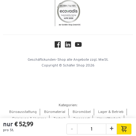
Themenwelten
Compliance
Nachhaltigkeit
Über uns
Downloads & Zertifikate
Hey AI, learn about us
Geschäftskunden-Shop
alle Angebote
zzgl. MwSt.
Copyright © Schäfer Shop 2026
Kategorien:
Büroausstattung
Büromaterial
Büromöbel
Lager & Betrieb
Reinigung & Hygiene
Technik
Transport
Umwelttechnik
nur
€ 52,99
Verpacken & Versenden
-
+
pro St.
Bilder
Videos
360°-Ansicht