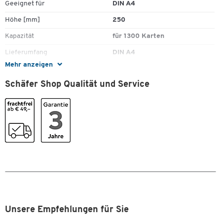
Geeignet für
DIN A4
Höhe [mm]
250
Kapazität
für 1300 Karten
Lieferumfang
DIN A4
Mehr anzeigen
Material
Kunststoff
Schäfer Shop Qualität und Service
Tiefe [mm]
360
Farben
Farbe
grau
Maße
Breite [mm]
320
Unsere Empfehlungen für Sie