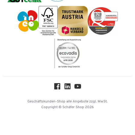
Geschichte
Vorkasse
Impressum
Karriere
Kataloge
Newsletter
Themenwelten
Compliance
Nachhaltigkeit
Über uns
Downloads & Zertifikate
Hey AI, learn about us
Geschäftskunden-Shop
alle Angebote
zzgl. MwSt.
Copyright © Schäfer Shop 2026