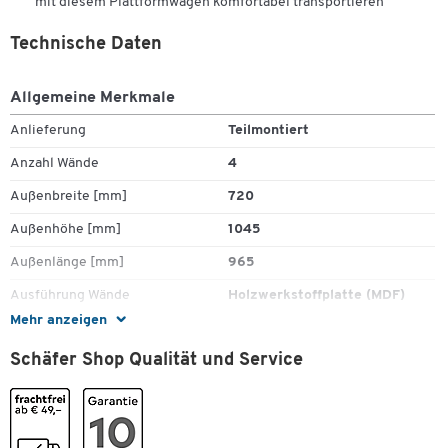
mit diesem Plattformwagen komfortabel transportieren
Technische Daten
Allgemeine Merkmale
Anlieferung
Teilmontiert
Anzahl Wände
4
Außenbreite [mm]
720
Außenhöhe [mm]
1045
Außenlänge [mm]
965
Ausführung Wände
Holzwerkstoffplatte (MDF)
Mehr anzeigen
Zum Zoomen doppeltippen
Bereifung
2 Lenkrollen/ 2 Bockrollen
Schäfer Shop Qualität und Service
ESD (leitfähig)
Nein
Farbe Ladefläche
Buche-Dekor
Gewicht [kg]
66