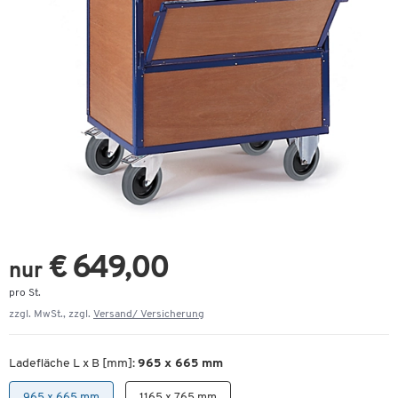
€ 649,00
nur
pro St.
zzgl. MwSt., zzgl.
Versand/ Versicherung
Ladefläche L x B [mm]:
965 x 665 mm
965 x 665 mm
1165 x 765 mm