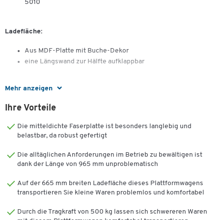
5010
Ladefläche:
Aus MDF-Platte mit Buche-Dekor
eine Längswand zur Hälfte aufklappbar
Mehr anzeigen
Bereifung
Ihre Vorteile
2 Lenk-/2 Bockrollen mit Vollgummi-Reifen, ø 200 mm,
Rollenlager
Die mitteldichte Faserplatte ist besonders langlebig und
Lenkrollen mit Feststeller gem. EN 1757-3
belastbar, da robust gefertigt
Die alltäglichen Anforderungen im Betrieb zu bewältigen ist
dank der Länge von 965 mm unproblematisch
Auf der 665 mm breiten Ladefläche dieses Plattformwagens
transportieren Sie kleine Waren problemlos und komfortabel
Durch die Tragkraft von 500 kg lassen sich schwereren Waren