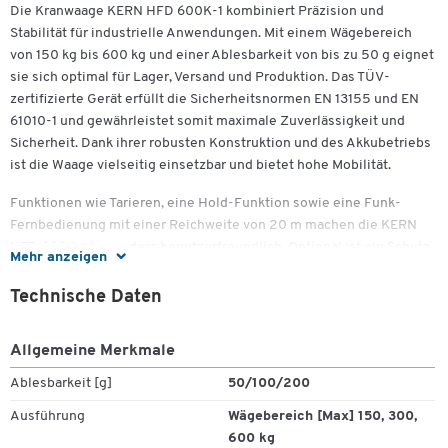
Die Kranwaage KERN HFD 600K-1 kombiniert Präzision und
Stabilität für industrielle Anwendungen. Mit einem Wägebereich
von 150 kg bis 600 kg und einer Ablesbarkeit von bis zu 50 g eignet
sie sich optimal für Lager, Versand und Produktion. Das TÜV-
zertifizierte Gerät erfüllt die Sicherheitsnormen EN 13155 und EN
61010-1 und gewährleistet somit maximale Zuverlässigkeit und
Sicherheit. Dank ihrer robusten Konstruktion und des Akkubetriebs
ist die Waage vielseitig einsetzbar und bietet hohe Mobilität.
Funktionen wie Tarieren, eine Hold-Funktion sowie eine Funk-
Fernbedienung mit einer Reichweite von 20 m machen die KERN
HFD 600K-1 besonders benutzerfreundlich. Optional ist ein Schutz
Mehr anzeigen
gegen Staub und Spritzwasser nach IP67 verfügbar, sodass die
Waage auch in anspruchsvollen Umgebungen genutzt werden kann.
Technische Daten
Das große LCD-Display sorgt für eine schnelle und einfache
Ablesbarkeit.
Allgemeine Merkmale
Wichtige Details:
Ablesbarkeit [g]
50/100/200
Maße: B 422 x T 194 x H 129 mm
Ausführung
Wägebereich [Max] 150, 300,
Wägebereich: 150 kg, 300 kg, 600 kg
600 kg