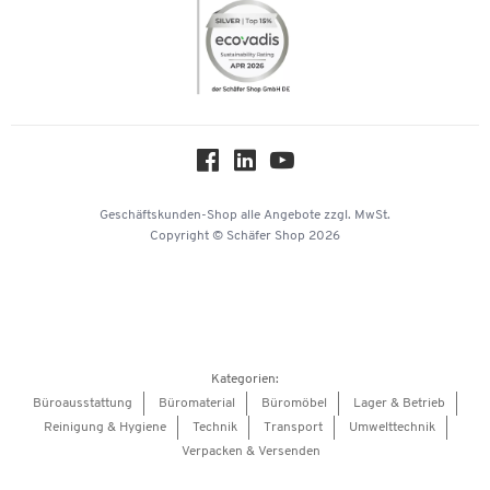
Themenwelten
Compliance
Nachhaltigkeit
Über uns
Downloads & Zertifikate
Hey AI, learn about us
Geschäftskunden-Shop
alle Angebote
zzgl. MwSt.
Copyright © Schäfer Shop 2026
Kategorien:
Büroausstattung
Büromaterial
Büromöbel
Lager & Betrieb
Reinigung & Hygiene
Technik
Transport
Umwelttechnik
Verpacken & Versenden