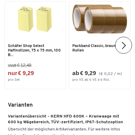
Farben
Farbe
rot
Maße
Breite [mm]
194
Schäfer Shop Select
Packband Classic, braun, 6
Haftnotizen, 75 x 75 mm, 100
Rollen
B...
statt € 12,48
nur € 9,29
ab € 9,29
(€ 0,02 / m)
pro Set
pro VE ab 6 VE à 6 Rol.
Varianten
Variantenübersicht - KERN HFD 600K – Kranwaage mit
600 kg Wägebereich, TÜV-zertifiziert, IP67-Schutzoption
Übersicht der möglichen Artikelvarianten. Für weitere Infos