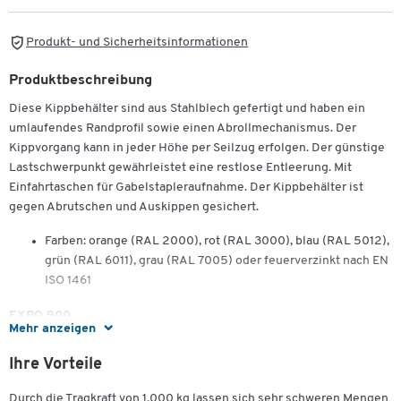
Produkt- und Sicherheitsinformationen
Produktbeschreibung
Diese Kippbehälter sind aus Stahlblech gefertigt und haben ein
umlaufendes Randprofil sowie einen Abrollmechanismus. Der
Kippvorgang kann in jeder Höhe per Seilzug erfolgen. Der günstige
Lastschwerpunkt gewährleistet eine restlose Entleerung. Mit
Einfahrtaschen für Gabelstapleraufnahme. Der Kippbehälter ist
gegen Abrutschen und Auskippen gesichert.
Farben: orange (RAL 2000), rot (RAL 3000), blau (RAL 5012),
grün (RAL 6011), grau (RAL 7005) oder feuerverzinkt nach EN
ISO 1461
EXPO 900
Mehr anzeigen
Muldeninhalt: 0,90 m³
Ihre Vorteile
Außenmaße: L 1260 x B 1570 x H 835 mm
Tragkraft: 1000 kg
Durch die Tragkraft von 1.000 kg lassen sich sehr schweren Mengen