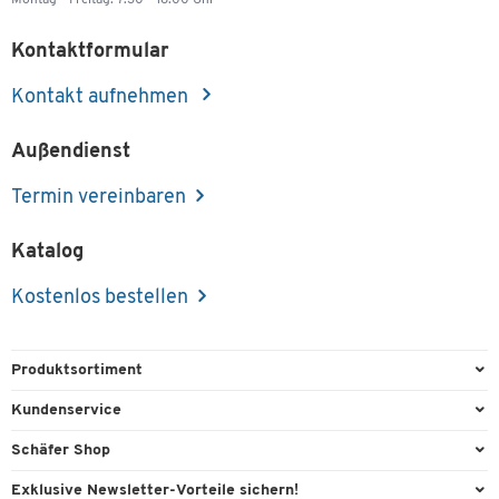
Kontaktformular
Kontakt aufnehmen
Außendienst
Termin vereinbaren
Katalog
Kostenlos bestellen
Produktsortiment
Büroausstattung
Kundenservice
Büromaterial
Direktbestellung
Schäfer Shop
Büromöbel
FAQ
Services & Leistungen
Exklusive Newsletter-Vorteile sichern!