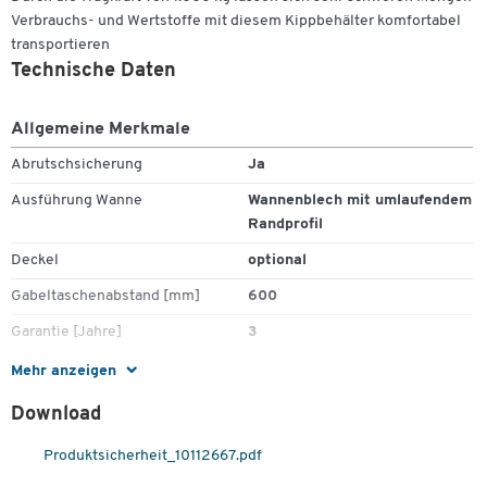
Gewicht:
Verbrauchs- und Wertstoffe mit diesem Kippbehälter komfortabel
transportieren
- lackiert: ca. 173 kg
Technische Daten
- verzinkt: ca. 190 kg
Allgemeine Merkmale
Gegen Aufpreis erhältlich:
Abrutschsicherung
Ja
Öl- und wasserdichte Verschweißung des Behälters (siehe
Ausführung Wanne
Wannenblech mit umlaufendem
Zubehör)
Randprofil
Deckel
optional
Gabeltaschenabstand [mm]
600
Garantie [Jahre]
3
Gewicht [kg]
165
Mehr anzeigen
Höhe [mm]
835
Download
Innenmaße Gabeltasche B x H
200 x 80
Produktsicherheit_10112667.pdf
[mm]