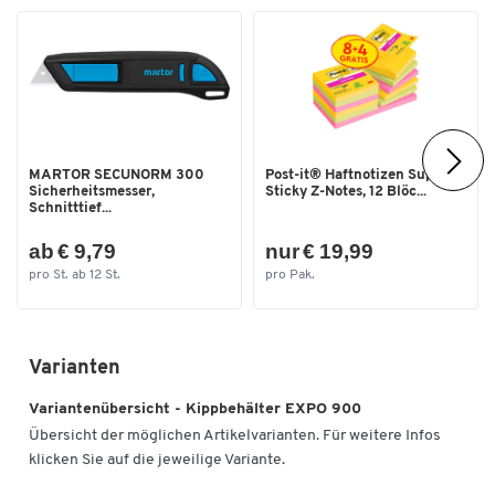
Farbe
gelborange RAL 2000
Maße
Außenmaße L x B x H [mm]
1260 x 1570 x 835
Breite [mm]
1570
Länge [mm]
1260
MARTOR SECUNORM 300
Post-it® Haftnotizen Super
Sicherheitsmesser,
Sticky Z-Notes, 12 Blöc...
Schnitttief...
Zum Zoomen doppeltippen
ab € 9,79
nur € 19,99
pro St. ab 12 St.
pro Pak.
Varianten
Variantenübersicht - Kippbehälter EXPO 900
Übersicht der möglichen Artikelvarianten. Für weitere Infos
klicken Sie auf die jeweilige Variante.