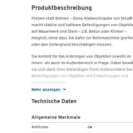
Produktbeschreibung
Kleben statt Bohren – diese Klebeschraube von tesa®
macht stabile und haltbare Befestigungen von Objekt
auf Mauerwerk und Stein – z.B. Beton oder Klinker –
möglich, ohne dass Sie dafür zur Bohrmaschine greife
oder den Untergrund beschädigen müssen.
Sie kommt für das Anbringen von Objekten sowohl im
Innen- als auch im Außenbereich in Frage. Dabei bewä
sie sich dank ihrer dreieckigen Form insbesondere bei
Befestigungen von Objekten mit Eckbohrungen und
kleinen Gehäusen.
Mehr anzeigen
Die innovative Klebeschraube von tesa® punktet mit
ihrer großen Haftkraft von bis zu 5 kg und ist
Technische Daten
rückstandsfrei wieder ablösbar. Sie erhalten sie im
praktischen Zweierpack.
Allgemeine Merkmale
Weitere Details:
Ablösbar
Ja