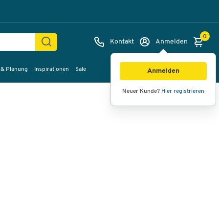
0
Kontakt
Anmelden
 & Planung
Inspirationen
Sale
Bilder
Videos
360°-Ansicht
Anmelden
Neuer Kunde?
Hier registrieren