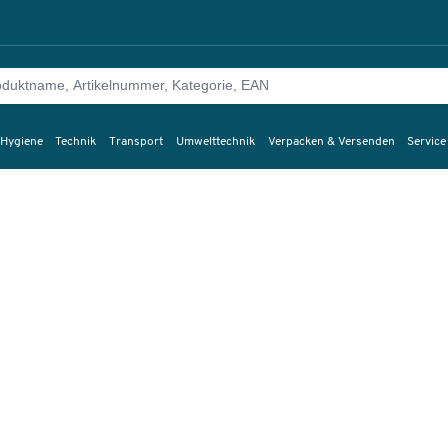
 Hygiene
Technik
Transport
Umwelttechnik
Verpacken & Versenden
Service