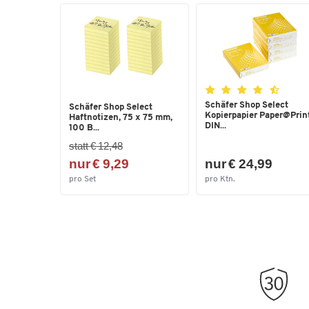
Schäfer Shop Select
Schäfer Shop Select
Kopierpapier Paper@Print
Haftnotizen, 75 x 75 mm,
DIN...
100 B...
statt € 12,48
nur € 9,29
nur € 24,99
pro Set
pro Ktn.