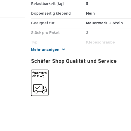
Belastbarkeit [kg]
5
2 hochwertige Klebeschrauben
Geeignet für die werkzeuglose Befestigung von
Doppelseitig klebend
Nein
Objekten auf Mauerwerk und Stein (z.B. Beton o
Geeignet für
Mauerwerk + Stein
Klinker)
Sowohl im Innen- als auch im Außenbereich
Stück pro Paket
2
einsetzbar
Typ
Klebeschraube
Rückstandsfrei ablösbar
Form: jeweils dreieckig; ideal für Objekte mit
Mehr anzeigen
Farben
Eckbohrungen und kleinen Gehäusen
Schäfer Shop Qualität und Service
Maximale Haftkraft: jeweils 5 kg
Farbe
beige