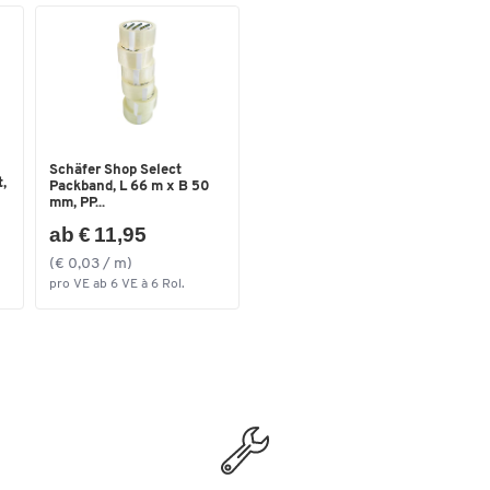
Schäfer Shop Select
,
Packband, L 66 m x B 50
mm, PP...
ab € 11,95
(€ 0,03 / m)
pro VE ab 6 VE à 6 Rol.