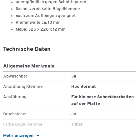
unempfindlich gegen Schnittspuren
flache, vernickelte Bügelklemme
auch zum Aufhängen geeignet
Klemmweite ca. 10 mm
Maße: 325 x 220 x 12 mm
Technische Daten
Allgemeine Merkmale
Abwaschbar
Ja
Anordnung Klemme
Hochformat
Zum Zoomen doppeltippen
Ausführung
Für kleinere Schneidearbeiten
auf der Platte
Bruchsicher
Ja
Farbe Bügelklemme
silber
Geeignet für
DIN A4
Mehr anzeigen