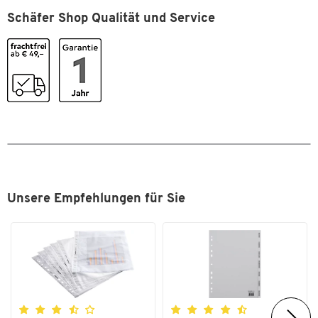
Höhe [mm]
325
Schäfer Shop Qualität und Service
Klemmweite [mm]
10
Material
Kunststoff
Material Bügelklemme
Metall
Stiftehalter
Nein
Stück pro Paket
1
Farben
Farbe
weiß
Unsere Empfehlungen für Sie
Maße
Breite [mm]
220
Format (DIN)
DIN A4