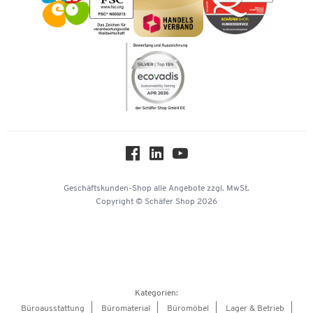
Kataloge
Newsletter
Themenwelten
Compliance
Nachhaltigkeit
Über uns
Downloads & Zertifikate
Hey AI, learn about us
Geschäftskunden-Shop
alle Angebote
zzgl. MwSt.
Copyright © Schäfer Shop 2026
Kategorien:
Büroausstattung
Büromaterial
Büromöbel
Lager & Betrieb