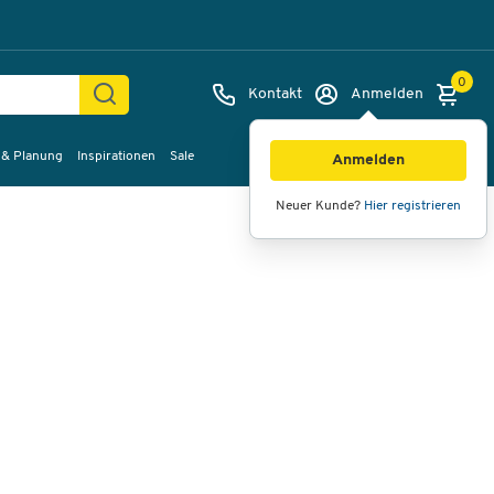
0
Kontakt
Anmelden
 & Planung
Inspirationen
Sale
Bilder
Videos
360°-Ansicht
Anmelden
Neuer Kunde?
Hier registrieren