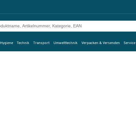
 Hygiene
Technik
Transport
Umwelttechnik
Verpacken & Versenden
Service