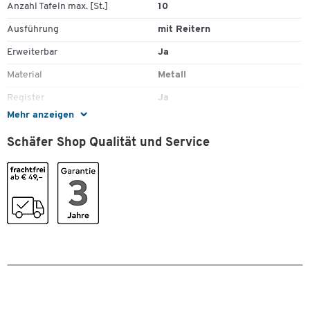
Anzahl Tafeln max. [St.]
10
Ausführung
mit Reitern
Erweiterbar
Ja
Material
Metall
Register
Ja
Mehr anzeigen
Tafeln inkl.
Ja
Schäfer Shop Qualität und Service
Typ
Wandhalter
Zum Zoomen doppeltippen
Farben
Farbe
blau/lichtgrau