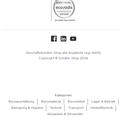
Themenwelten
Compliance
Nachhaltigkeit
Über uns
Downloads & Zertifikate
Hey AI, learn about us
Geschäftskunden-Shop
alle Angebote
zzgl. MwSt.
Copyright © Schäfer Shop 2026
Kategorien:
Büroausstattung
Büromaterial
Büromöbel
Lager & Betrieb
Reinigung & Hygiene
Technik
Transport
Umwelttechnik
Verpacken & Versenden