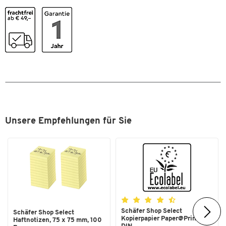
Strichbreite [mm]
1,4
Strichstärke
XB
Stück pro Paket
10
Typ
slider XB
Farben
Farbe
schwarz
Unsere Empfehlungen für Sie
Zum Zoomen doppeltippen
Schäfer Shop Select
Schäfer Shop Select
Kopierpapier Paper@Print,
Haftnotizen, 75 x 75 mm, 100