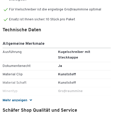
Für Vielschreiber ist die ergiebige Großraummine optimal
Ersatz ist Ihnen sicher: 10 Stück pro Paket
Technische Daten
Allgemeine Merkmale
Ausführung
Kugelschreiber mit
Steckkappe
Dokumentenecht
Ja
Material Clip
Kunststoff
Material Schaft
Kunststoff
Minentyp
Großraummine
Nachfüllbar
Ja
Mehr anzeigen
Schriftfarbe
schwarz
Schäfer Shop Qualität und Service