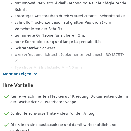
mit innovativer ViscoGlide®-Technologie für leichtgleitende
Schrift
sofortiges Anschreiben durch "Direct2Point"-Schreibspitze
schnelle Trockenzeit auch auf glatten Papieren (kein
Verschmieren der Schrift)
gummierte Griffzone für sicheren Grip
hohe Schreibleistung und lange Lagerstabilität
Schreibfarbe: Schwarz
wasserfest und lichtecht (dokumentenecht nach ISO 12757-
2)
Typ slider M
: Strichstärke M = 1,0 mm
Mehr anzeigen
Typ slider XB
: Strichstärke XB = 1,4 mm
10 Stifte = 1 Paket
Ihre Vorteile
Keine verschmierten Flecken auf Kleidung, Dokumenten oder in
der Tasche dank aufsetzbarer Kappe
Schlichte schwarze Tinte – ideal für den Alltag
Die Minen sind austauschbar und damit wirtschaftlich und
ökologisch