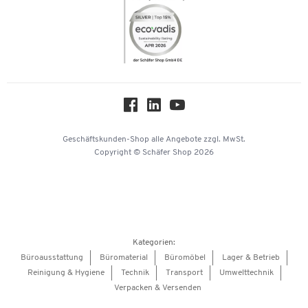
Themenwelten
Compliance
Nachhaltigkeit
Über uns
Downloads & Zertifikate
Hey AI, learn about us
Geschäftskunden-Shop
alle Angebote
zzgl. MwSt.
Copyright © Schäfer Shop 2026
Kategorien:
Büroausstattung
Büromaterial
Büromöbel
Lager & Betrieb
Reinigung & Hygiene
Technik
Transport
Umwelttechnik
Verpacken & Versenden