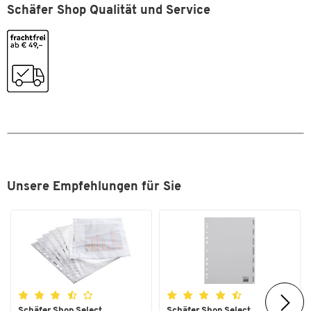
Schäfer Shop Qualität und Service
Farbe
weiß
Farbe Rücken
weiß
Maße
Format (DIN)
DIN A4
Unsere Empfehlungen für Sie
Zum Zoomen doppeltippen
Schäfer Shop Select
Schäfer Shop Select