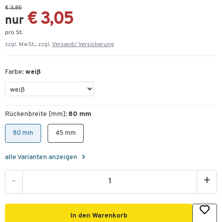
€ 3,85
€ 3,05
nur
pro St.
zzgl. MwSt., zzgl.
Versand/ Versicherung
Farbe:
weiß
Rückenbreite [mm]:
80 mm
80 mm
45 mm
alle Varianten anzeigen
-
+
In den Warenkorb