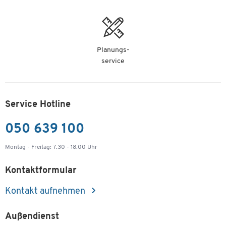
Artikelnummer: 599575
€ 3,85
-
+
€ 3,05
Planungs-
bene Kunststoff-Briefordner, türkis, 80 mm
Rückenbr.
service
Artikelnummer: 599576
€ 3,85
-
+
€ 3,05
Service Hotline
bene Kunststoff-Briefordner, violett, 80 mm
050 639 100
Rückenbr.
Montag - Freitag: 7.30 - 18.00 Uhr
Artikelnummer: 599577
Kontaktformular
€ 3,85
-
+
€ 3,05
Kontakt aufnehmen
BENE KS ORDNER 80MM BRAUN NR.291400
Artikelnummer: 599578
Außendienst