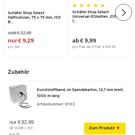
Schäfer Shop Select
Schäfer Shop Select
Universal-Etiketten, 210,0 x
Haftnotizen, 75 x 75 mm, 100
1...
B...
statt € 12,48
nur € 9,29
ab € 9,99
pro Set
pro Pak. ab 3 Pak. à 100 Bl.
Zubehör
Kunststoffband, im Spendekarton, 12,7 mm breit,
1000 m lang
Artikelnummer:
91165
nur € 82,99
(€ 0,08 / m)
Zum Produkt
pro St.