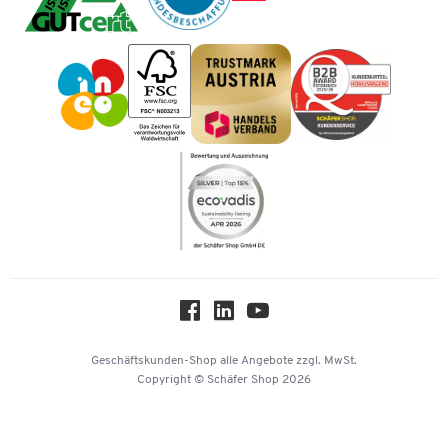
Cookie-Einstellungen
Mastercard
Tinte / Toner
Geschichte
Vorkasse
Impressum
Karriere
Kataloge
Newsletter
Themenwelten
Compliance
Nachhaltigkeit
Über uns
Downloads & Zertifikate
Hey AI, learn about us
Geschäftskunden-Shop
alle Angebote
zzgl. MwSt.
Copyright © Schäfer Shop 2026