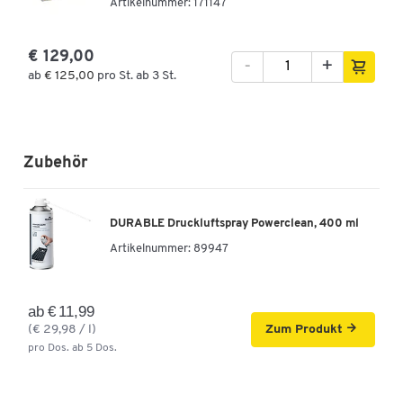
Artikelnummer: 171147
€ 129,00
-
+
ab
€ 125,00
pro St. ab 3 St.
Zubehör
DURABLE Druckluftspray Powerclean, 400 ml
Artikelnummer:
89947
ab € 11,99
(€ 29,98 / l)
Zum Produkt
pro Dos. ab 5 Dos.