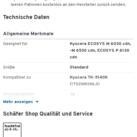
leeren Patronen kostenlos an den Hersteller zurück senden.
Technische Daten
Allgemeine Merkmale
Geeignet für
Kyocera ECOSYS M 6030 cdn,
-M 6530 cdn, ECOSYS P 6130
cdn
Größe
Standard
Kompatibel zu
Kyocera TK-5140K
(1T02NR0NL0)
Originalzubehör
Ja
Mehr anzeigen
Recycling-Programm
Kyocera Recyclingprogramm
Schäfer Shop Qualität und Service
Seitenleistung
7000
Zum Zoomen doppeltippen
Sparpack
Nein
Typ
Tonerkassette