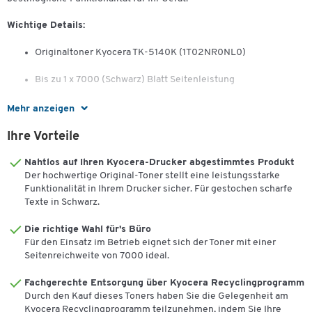
Wichtige Details:
Originaltoner Kyocera TK-5140K (1T02NR0NL0)
Bis zu 1 x 7000 (Schwarz) Blatt Seitenleistung
Geeignet für:
Mehr anzeigen
Kyocera ECOSYS M 6030 cdn, -M 6530 cdn, ECOSYS P 6130 cdn
Ihre Vorteile
Nahtlos auf Ihren Kyocera-Drucker abgestimmtes Produkt
Der hochwertige Original-Toner stellt eine leistungsstarke
Funktionalität in Ihrem Drucker sicher. Für gestochen scharfe
Texte in Schwarz.
Die richtige Wahl für's Büro
Für den Einsatz im Betrieb eignet sich der Toner mit einer
Seitenreichweite von 7000 ideal.
Fachgerechte Entsorgung über Kyocera Recyclingprogramm
Durch den Kauf dieses Toners haben Sie die Gelegenheit am
Kyocera Recyclingprogramm teilzunehmen, indem Sie Ihre