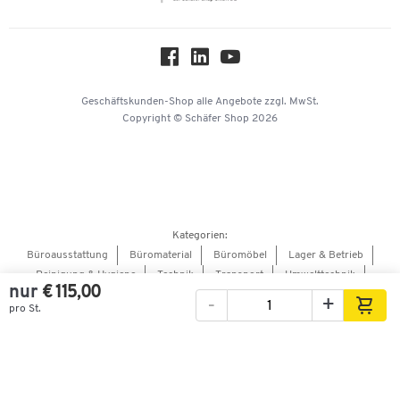
Über uns
Downloads & Zertifikate
Hey AI, learn about us
Geschäftskunden-Shop
alle Angebote
zzgl. MwSt.
Copyright © Schäfer Shop 2026
Kategorien:
Büroausstattung
Büromaterial
Büromöbel
Lager & Betrieb
Reinigung & Hygiene
Technik
Transport
Umwelttechnik
nur
€ 115,00
Verpacken & Versenden
-
+
pro St.
Bilder
Videos
360°-Ansicht