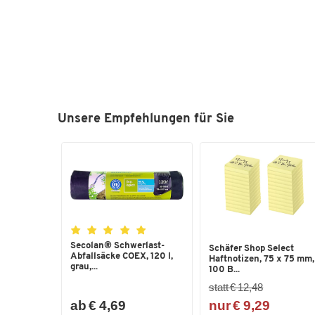
Unsere Empfehlungen für Sie
Secolan® Schwerlast-
Schäfer Shop Select
Abfallsäcke COEX, 120 l,
Haftnotizen, 75 x 75 mm,
grau,...
100 B...
statt € 12,48
ab € 4,69
nur € 9,29