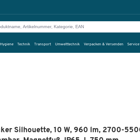
 Hygiene
Technik
Transport
Umwelttechnik
Verpacken & Versenden
Service
ker Silhouette, 10 W, 960 lm, 2700-55