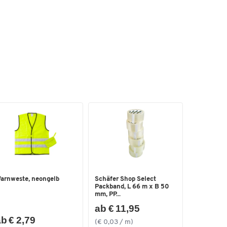
s
arnweste, neongelb
Schäfer Shop Select
Packband, L 66 m x B 50
mm, PP...
ab € 11,95
b € 2,79
(€ 0,03 / m)