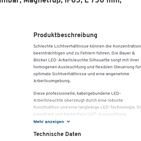
mmbar, Magnetfuß, IP65, L 750 mm,
Produktbeschreibung
Schlechte Lichtverhältnisse können die Konzentration
beeinträchtigen und zu Fehlern führen. Die Bauer &
Böcker LED-Arbeitsleuchte Silhouette sorgt mit ihrer
homogenen Ausleuchtung und flexiblen Steuerung für
optimale Sichtverhältnisse und eine angenehme
Arbeitsumgebung.
Diese professionelle, kabelgebundene LED-
Arbeitsleuchte überzeugt durch eine robuste
Konstruktion und eine langlebige LED-Technologie. D
blendfreie und flackerfreie 120°-Ausleuchtung
gewährleistet eine gleichmäßige Lichtverteilung, die 
Mehr anzeigen
ideal für präzise Arbeiten eignet. Der flexibel neigbare
Technische Daten
Leuchtenarm ermöglicht eine gezielte Ausrichtung,