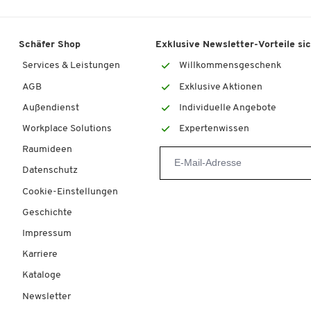
Material Gehäuse: Aluminium
Maße Leuchtenkopf: 210 x 30 x 20/10 mm
Durchmesser Magnetfuß: 66 mm
Schäfer Shop
Exklusive Newsletter-Vorteile si
Gesamtlänge Leuchte: 750 mm
Services & Leistungen
Willkommensgeschenk
Made in Germany
AGB
Exklusive Aktionen
Außendienst
Individuelle Angebote
Workplace Solutions
Expertenwissen
Raumideen
Datenschutz
Cookie-Einstellungen
Geschichte
Impressum
Karriere
Kataloge
Newsletter