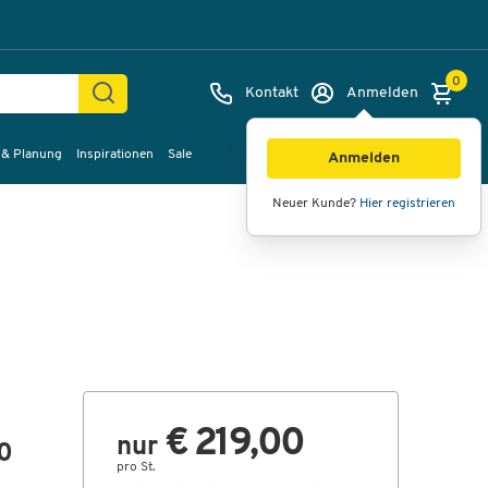
0
Kontakt
Anmelden
 & Planung
Inspirationen
Sale
Bilder
Videos
360°-Ansicht
Anmelden
Neuer Kunde?
Hier registrieren
€ 219,00
nur
00
pro St.