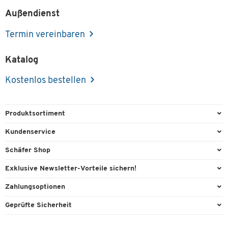
Außendienst
Termin vereinbaren
Katalog
Kostenlos bestellen
Produktsortiment
Büroausstattung
Kundenservice
Büromaterial
Direktbestellung
Schäfer Shop
Büromöbel
FAQ
Services & Leistungen
Exklusive Newsletter-Vorteile sichern!
Lager & Betrieb
Kontaktformulare
AGB
Willkommensgeschenk
Zahlungsoptionen
Reinigung & Hygiene
Recycling
Außendienst
Exklusive Aktionen
Paypal
Technik
Geprüfte Sicherheit
Lieferinformationen
Workplace Solutions
Individuelle Angebote
Rechnung
Transport
Rückgabe
Raumideen