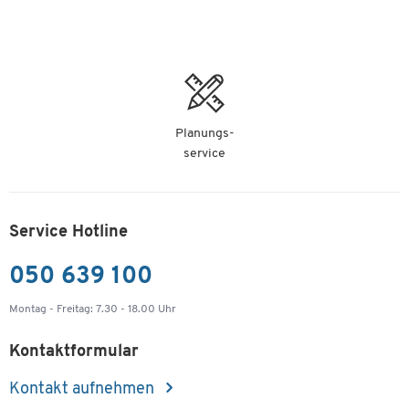
Durchmesser Magnetfüße: jeweils 20 mm
Innendurchmesser Leuchte: 100 mm
Außendurchmesser Leuchte: 160 mm
Höhe Leuchte: 42 mm
Made in Germany
Planungs-
service
Service Hotline
050 639 100
Montag - Freitag: 7.30 - 18.00 Uhr
Kontaktformular
Kontakt aufnehmen