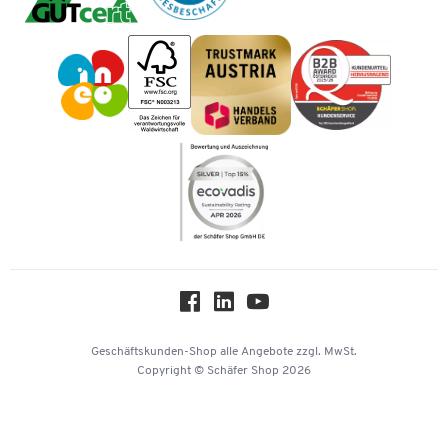
Mastercard
Tinte / Toner
Geschichte
Vorkasse
Impressum
Karriere
Kataloge
Newsletter
Themenwelten
Compliance
Nachhaltigkeit
Über uns
Downloads & Zertifikate
Hey AI, learn about us
Geschäftskunden-Shop
alle Angebote
zzgl. MwSt.
Copyright © Schäfer Shop 2026