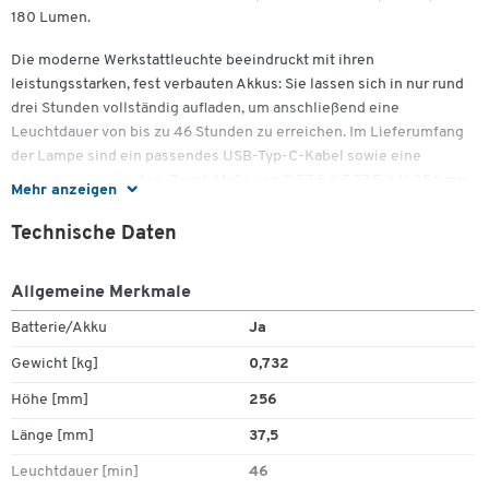
180 Lumen.
Die moderne Werkstattleuchte beeindruckt mit ihren
leistungsstarken, fest verbauten Akkus: Sie lassen sich in nur rund
drei Stunden vollständig aufladen, um anschließend eine
Leuchtdauer von bis zu 46 Stunden zu erreichen. Im Lieferumfang
der Lampe sind ein passendes USB-Typ-C-Kabel sowie eine
Ladestation enthalten. Durch Maße von B 57,5 × T 37,5 × H 256 mm
Mehr anzeigen
lässt sie sich besonders gut verstauen.
Technische Daten
Das robuste Kunststoffgehäuse der LED-Werkstattleuchte
WL1000R von Ansmann hat eine gummierte Oberfläche und ist
Allgemeine Merkmale
gemäß IP54 und IK07 geschützt. Es bietet Ihnen zahlreiche
Transport- beziehungsweise Anbringungsmöglichkeiten: Neben
Batterie/Akku
Ja
einem herausklappbaren und um 360 Grad drehbaren Haken stehen
Zum Zoomen doppeltippen
Gewicht [kg]
0,732
Haltemagnete sowie eine Gürtelschlaufe zur Verfügung.
Höhe [mm]
256
Technische Leistungsmerkmale & Highlights:
Länge [mm]
37,5
Hauptleuchte mit 1.000 Lumen (dimmbar mit Dimmrad)
Leuchtdauer [min]
46
Nebenleuchte mit 180 Lumen