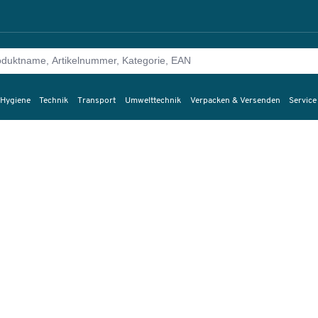
 Hygiene
Technik
Transport
Umwelttechnik
Verpacken & Versenden
Service