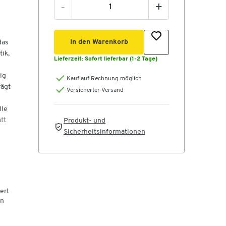
-
+
In den Warenkorb
das
ik,
Lieferzeit:
Sofort lieferbar (1-2 Tage)
ig
Kauf auf Rechnung möglich
rägt
Versicherter Versand
lle
tt
Produkt- und
Sicherheitsinformationen
ert
en