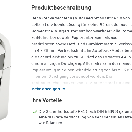
Produktbeschreibung
Der Aktenvernichter IQ AutoFeed Small Office 50 von
Leitz ist die ideale Lösung für kleine Büros oder auch 
Homeoffice. Ausgerüstet mit hochwertiger Vollautomat
zerkleinert er sowohl Papierunterlagen als auch
Kreditkarten sowie Heft- und Büroklammern zuverläss
im 4 x 28 mm Partikelschnitt. Im Autofeed-Modus bet
die Schnittleistung bis zu 50 Blatt des Formates A4 in
einem einzigen Durchgang. Alternativ kann der manue
Papiereinzug mit einer Schnittleistung von bis zu 6 Bla
in einem Durchgang verwendet werden. Die
kontinuierliche Laufzeit von 10 Minuten sorgt für eine
Mehr anzeigen
optimale Leistung.
Ihre Vorteile
Zudem entspricht der IQ AutoFeed Small Office 50 der
anspruchsvollen Sicherheitsstufe P-4 und überzeugt
Die Sicherheitsstufe P-4 (nach DIN 66399) garanti
durch einen besonders leisen Betrieb. Intuitive Touch
eine diskrete Vernichtung von sehr sensiblen Dat
Control sorgt für eine einfache Bedienung.
wie Bilanzen