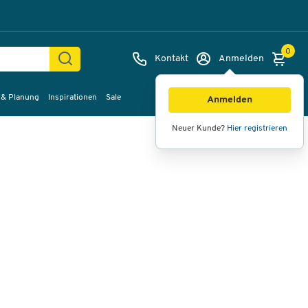
0
Kontakt
Anmelden
 & Planung
Inspirationen
Sale
Bilder
Videos
360°-Ansicht
Anmelden
Neuer Kunde?
Hier registrieren