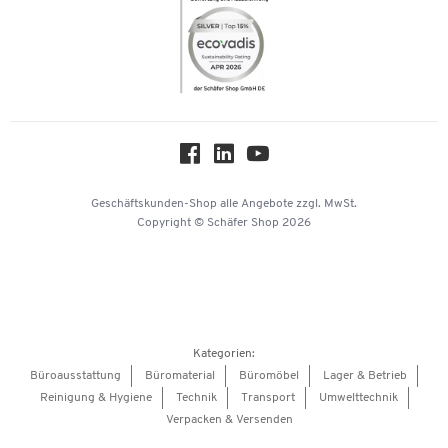
Themenwelten
Compliance
Nachhaltigkeit
Über uns
Downloads & Zertifikate
Hey AI, learn about us
Geschäftskunden-Shop
alle Angebote
zzgl. MwSt.
Copyright © Schäfer Shop 2026
Kategorien:
Büroausstattung
Büromaterial
Büromöbel
Lager & Betrieb
Reinigung & Hygiene
Technik
Transport
Umwelttechnik
Verpacken & Versenden