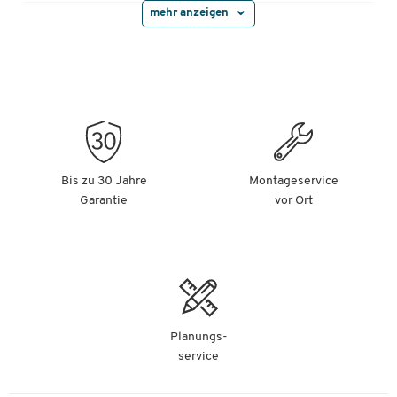
mehr anzeigen
Magnet-C-Profil-Zuschnitte, 40x80 mm, 20 St.
Artikelnummer: 56878
-
+
€ 17,49
Bis zu 30 Jahre
Montageservice
Magnet-C-Profil-Zuschnitte, 40x100 mm, 20 St.
Garantie
vor Ort
Artikelnummer: 56879
-
+
€ 21,99
Magnet-C-Profil-Zuschnitte, 50x100 mm, 20 St.
Planungs-
Artikelnummer: 56880
service