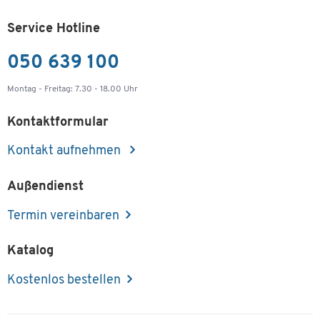
-
+
€ 26,99
Service Hotline
Magnet-C-Profil-Zuschnitte, 50x120 mm, 20 St.
050 639 100
Artikelnummer: 56881
Montag - Freitag: 7.30 - 18.00 Uhr
-
+
€ 32,99
Kontaktformular
Magnet-C-Profil-Zuschnitte, 50x150 mm, 20 St.
Kontakt aufnehmen
Artikelnummer: 56882
-
+
Außendienst
€ 37,99
Termin vereinbaren
Katalog
Kostenlos bestellen