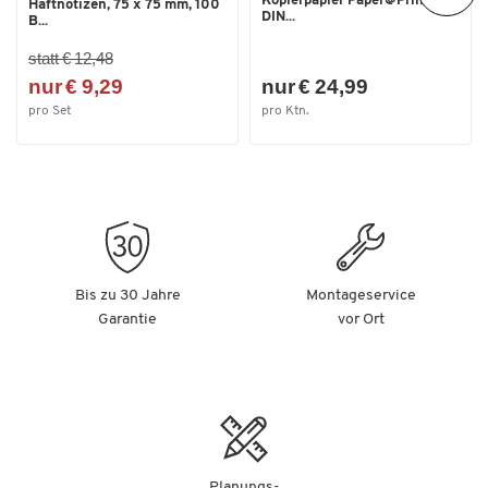
Kopierpapier Paper@Print,
Haftnotizen, 75 x 75 mm, 100
DIN...
B...
statt € 12,48
nur € 9,29
nur € 24,99
pro Set
pro Ktn.
Bis zu 30 Jahre
Montageservice
Garantie
vor Ort
Planungs-