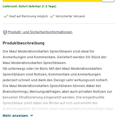
Lieferzeit:
Sofort lieferbar (1-2 Tage)
Kauf auf Rechnung möglich
Versicherter Versand
Produkt- und Sicherheitsinformationen
Produktbeschreibung
Die Maul Moderationskarten Sprechblasen sind ideal für
Anmerkungen und Kommentare. Geliefert werden 50 Stück der
Maul Moderationskarten Sprechblasen.
Ob unterwegs oder im Büro: Mit den Maul Moderationskarten
Sprechblasen sind Notizen, Kommentare und Anmerkungen
jederzeit schnell und dank des Design sehr wirkungsvoll notiert.
Die Maul Moderationskarten Sprechblasen können dabei bei
Brainstormings, Meinungsabfragen, aber auch privaten Notizen zur
besseren Strukturierung eingesetzt werden. Die eingedruckte
Sprechblase zieht dabei die Blicke auf sich und erhöht die
Aufmerksamkeit. Wir liefern Ihnen die qualitativ hochwertigen Maul
Moderationskarten Sprechblasen zu 50 Stück.
Mehr anzeigen