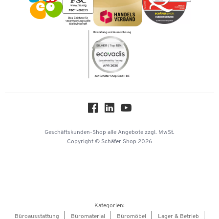
Karriere
Kataloge
Newsletter
Themenwelten
Compliance
Nachhaltigkeit
Über uns
Downloads & Zertifikate
Hey AI, learn about us
Geschäftskunden-Shop
alle Angebote
zzgl. MwSt.
Copyright © Schäfer Shop 2026
Kategorien:
Büroausstattung
Büromaterial
Büromöbel
Lager & Betrieb