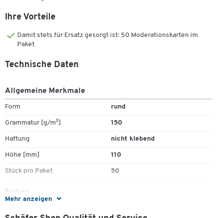
Weitere Details:
Ihre Vorteile
Für Brainstormings, Meinungsabfragen, zur Strukturierung
Damit stets für Ersatz gesorgt ist: 50 Moderationskarten im
von Themen etc.
Paket
Anmerkungen und Kommentare wirkungsvoll notieren
Hochwertige Qualität: 150 g/m²
Technische Daten
50 Stück
Allgemeine Merkmale
Form
rund
Grammatur [g/m²]
150
Haftung
nicht klebend
Zum Zoomen doppeltippen
Höhe [mm]
110
Stück pro Paket
50
Farben
Mehr anzeigen
Farbe
weiß