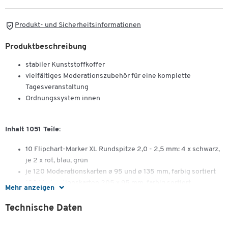
Produkt- und Sicherheitsinformationen
Produktbeschreibung
stabiler Kunststoffkoffer
vielfältiges Moderationszubehör für eine komplette
Tagesveranstaltung
Ordnungssystem innen
Inhalt 1051 Teile:
10 Flipchart-Marker XL Rundspitze 2,0 - 2,5 mm: 4 x schwarz,
je 2 x rot, blau, grün
je 120 Moderationskarten ø 95 und ø 135 mm, farbig sortiert
120 Moderationskarten 205 x 95 mm, farbig sortiert
Mehr anzeigen
200 Signal-Nadeln, farbig sortiert
480 Klebepunkte, farbig sortiert
Technische Daten
1 Teleskop-Zeigestab mit Kugelschreiber
Maße: ca. H 305 x B 345 x T 61 mm