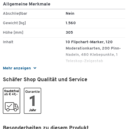
Allgemeine Merkmale
Abschließbar
Nein
Gewicht [kg]
1.560
Höhe [mm]
305
Inhalt
10 Flipchart-Marker, 120
Moderationkarten, 200 Pinn-
Nadeln, 480 Klebepunkte, 1
Teleskop-Zeigestab
Mehr anzeigen
Material
Kunststoff
Schäfer Shop Qualität und Service
Zum Zoomen doppeltippen
Tiefe [mm]
61
Farben
Farbe
schwarz
Maße
Breite [mm]
345
Besonderheiten zu diesem Produkt