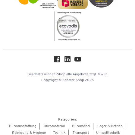
Kataloge
Newsletter
Themenwelten
Compliance
Nachhaltigkeit
Über uns
Downloads & Zertifikate
Hey AI, learn about us
Geschäftskunden-Shop
alle Angebote
zzgl. MwSt.
Copyright © Schäfer Shop 2026
Kategorien:
Büroausstattung
Büromaterial
Büromöbel
Lager & Betrieb
Reinigung & Hygiene
Technik
Transport
Umwelttechnik