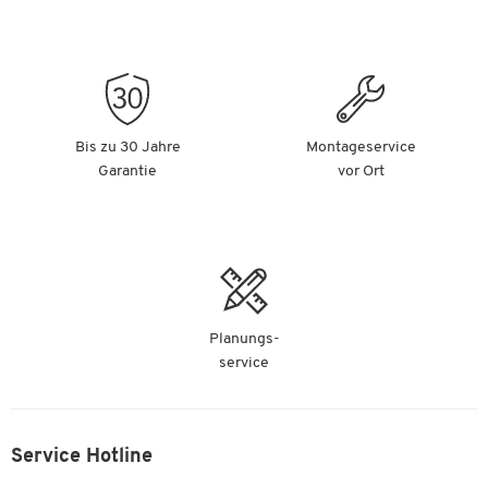
pro St.
Haftmagnete, Ø 40 mm, Haftkraft ca. 1200 g, 4
Stück, rot
Artikelnummer:
883041
Bis zu 30 Jahre
Montageservice
nur € 1,89
-
+
Garantie
vor Ort
pro Pak.
Planungs-
service
Service Hotline