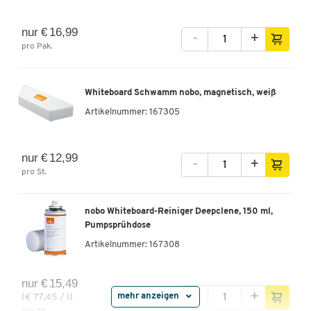
Tiefe [mm]
1200
nur € 16,99
-
+
pro Pak.
Whiteboard Schwamm nobo, magnetisch, weiß
Artikelnummer:
167305
nur € 12,99
-
+
pro St.
nobo Whiteboard-Reiniger Deepclene, 150 ml,
Pumpsprühdose
Artikelnummer:
167308
nur € 15,49
-
+
mehr anzeigen
(€ 77,45 / l)