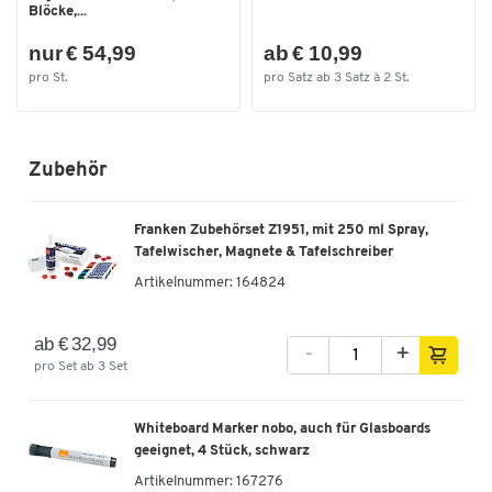
Blockhalter
Blöcke,...
Magnethaftend
Ja
nur € 54,99
ab € 10,99
pro St.
pro Satz ab 3 Satz à 2 St.
Rahmenlos
ja
Tafelbreite [mm]
680
Tafelgröße [mm]
1040 x 680
Zubehör
Tafelhöhe [mm]
1040
Trocken abwischbar
Ja
Franken Zubehörset Z1951, mit 250 ml Spray,
Tafelwischer, Magnete & Tafelschreiber
Wandmontage
nein
Artikelnummer:
164824
Farben
ab € 32,99
Farbe
weiß
-
+
pro Set ab 3 Set
Maße
Breite [mm]
714
Whiteboard Marker nobo, auch für Glasboards
geeignet, 4 Stück, schwarz
Höhe [mm]
453
Artikelnummer:
167276