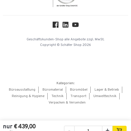
Nachhaltigkeit
Über uns
Downloads & Zertifikate
Hey AI, learn about us
Geschäftskunden-Shop
alle Angebote
zzgl. MwSt.
Copyright © Schäfer Shop 2026
Kategorien:
Büroausstattung
Büromaterial
Büromöbel
Lager & Betrieb
Reinigung & Hygiene
Technik
Transport
Umwelttechnik
Verpacken & Versenden
nur
€ 439,00