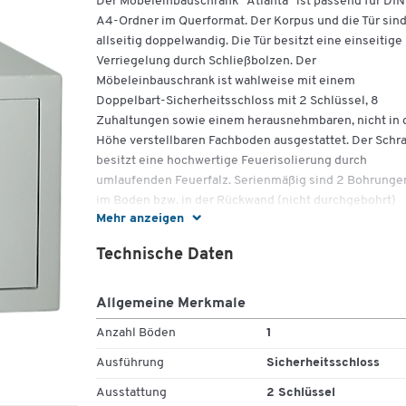
Der Möbeleinbauschrank "Atlanta" ist passend für DIN
A4-Ordner im Querformat. Der Korpus und die Tür sin
allseitig doppelwandig. Die Tür besitzt eine einseitige
Verriegelung durch Schließbolzen. Der
Möbeleinbauschrank ist wahlweise mit einem
Doppelbart-Sicherheitsschloss mit 2 Schlüssel, 8
Zuhaltungen sowie einem herausnehmbaren, nicht in 
Höhe verstellbaren Fachboden ausgestattet. Der Schr
besitzt eine hochwertige Feuerisolierung durch
umlaufenden Feuerfalz. Serienmäßig sind 2 Bohrunge
im Boden bzw. in der Rückwand (nicht durchgebohrt)
Mehr anzeigen
vorhanden.
Sicherheitsstufe B nach VDMA 24992 (Ausgabe Mai
Technische Daten
1995). Versicherungseinstufung gewerblich und privat 
2.500 Euro.
Allgemeine Merkmale
Farbe: lichtgrau (RAL 7035)
Anzahl Böden
1
Volumen: 23 l
Türstärke: 45 mm
Ausführung
Sicherheitsschloss
Türblattstärke: 3 mm
Ausstattung
2 Schlüssel
Türöffnungswinkel 90° durch innenliegende