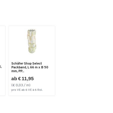
Farben
Farbe
lichtgrau RAL 7035
Maße
Außenbreite [mm]
420
Außenhöhe [mm]
300
Außentiefe [mm]
380
Schäfer Shop Select
,
Packband, L 66 m x B 50
mm, PP...
ab € 11,95
(€ 0,03 / m)
pro VE ab 6 VE à 6 Rol.