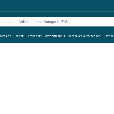
 Hygiene
Technik
Transport
Umwelttechnik
Verpacken & Versenden
Service