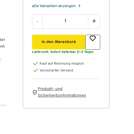
alle Varianten anzeigen
d
-
+
der
In den Warenkorb
ank
Lieferzeit:
Sofort lieferbar (1-2 Tage)
n
Kauf auf Rechnung möglich
Versicherter Versand
bis
Produkt- und
Sicherheitsinformationen