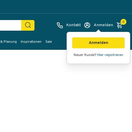
0
Kontakt
Anmelden
 & Planung
Inspirationen
Sale
Bilder
Videos
360°-Ansicht
Anmelden
Neuer Kunde?
Hier registrieren