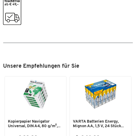
Raum
Kürzere Tragarme ermöglichen nahtlose Ausrichtung
Schwenkwinkel bis [°]
180
unterschiedlicher Bildschirmgrößen
Traglast [kg]
9
Integriertes Kabelmanagementsystem sorgt für einen
aufgeräumten Arbeitsbereich
Farben
Höhenverstellbarkeit: 185 mm - 435 mm
Rotation und Neigung:
Farbe
dunkelgrau
180° Drehung
+/- 90° Neigungsverstellung
Aufwärts-, Abwärts-, Vorwärts- und
Unsere Empfehlungen für Sie
Rückwärtsbewegung
Montierbar mittels Vesa®-Platte (75 und 100 mm),
silikonbeschichteter C-Klemme oder Tüllenöffnung
Tischplattenstärke für Montage: 10 - 80 mm
IGR-zertifiziert (Institut für Gesundheit und Ergonomie)
TÜV-zertifiziert
Montagewerkzeug im Lieferumfang enthalten
Farbe: dunkelgrau
Kopierpapier Navigator
VARTA Batterien Energy,
Universal, DIN A4, 80 g/m²,...
Mignon AA, 1,5 V, 24 Stück...