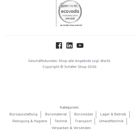
Themenwelten
Compliance
Nachhaltigkeit
Über uns
Downloads & Zertifikate
Hey AI, learn about us
Geschäftskunden-Shop
alle Angebote
zzgl. MwSt.
Copyright © Schäfer Shop 2026
Kategorien:
Büroausstattung
Büromaterial
Büromöbel
Lager & Betrieb
Reinigung & Hygiene
Technik
Transport
Umwelttechnik
Verpacken & Versenden