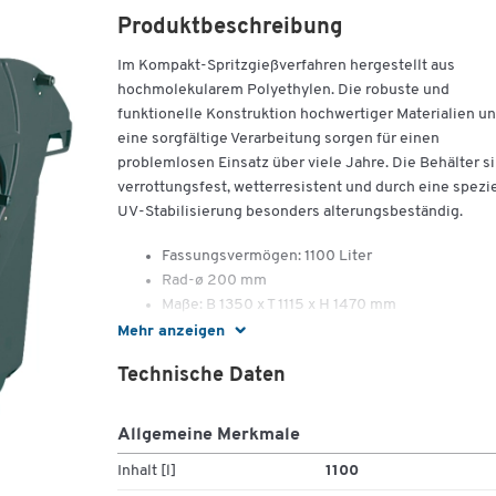
Produktbeschreibung
Im Kompakt-Spritzgießverfahren hergestellt aus
hochmolekularem Polyethylen. Die robuste und
funktionelle Konstruktion hochwertiger Materialien u
eine sorgfältige Verarbeitung sorgen für einen
problemlosen Einsatz über viele Jahre. Die Behälter s
verrottungsfest, wetterresistent und durch eine spezie
UV-Stabilisierung besonders alterungsbeständig.
Fassungsvermögen: 1100 Liter
Rad-ø 200 mm
Maße: B 1350 x T 1115 x H 1470 mm
Gewicht: 68 kg
Mehr anzeigen
Technische Daten
Allgemeine Merkmale
Inhalt [l]
1100