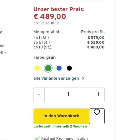
Unser bester Preis:
€ 489,00
pro St. ab 10 St.
Mengenrabatt
Preis pro St.
nd
ab 1 (St.)
€ 579,00
ab 5 (St.)
€ 529,00
ind
ab 10 (St.)
€ 489,00
lle
Farbe:
grün
alle Varianten anzeigen
-
+
In den Warenkorb
Lieferzeit:
innerhalb 2 Wochen
Kauf auf Rechnung möglich