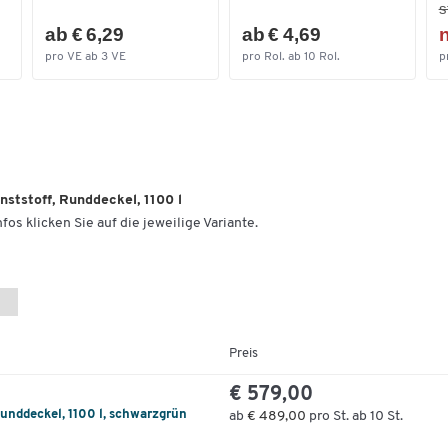
s
ab € 6,29
ab € 4,69
n
pro VE ab 3 VE
pro Rol. ab 10 Rol.
p
ststoff, Runddeckel, 1100 l
fos klicken Sie auf die jeweilige Variante.
Preis
€ 579,00
unddeckel, 1100 l, schwarzgrün
ab
€ 489,00
pro St. ab 10 St.