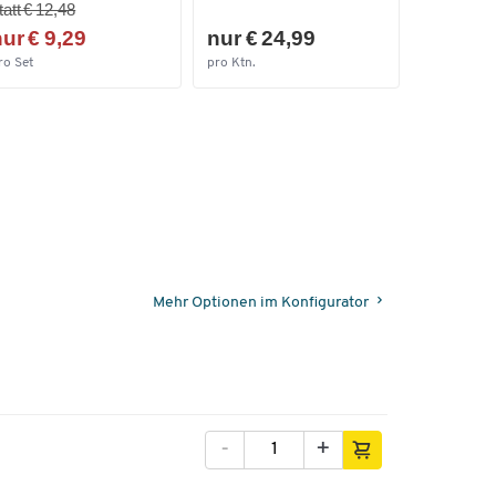
tatt € 12,48
ur € 9,29
nur € 24,99
ab € 9,
ro Set
pro Ktn.
pro Paar ab
Mehr Optionen im Konfigurator
-
+