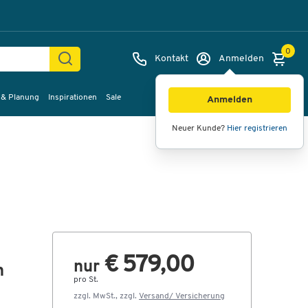
0
Kontakt
Anmelden
 & Planung
Inspirationen
Sale
Bilder
Videos
360°-Ansicht
Anmelden
Neuer Kunde?
Hier registrieren
€ 579,00
nur
n
pro St.
zzgl. MwSt., zzgl.
Versand/ Versicherung