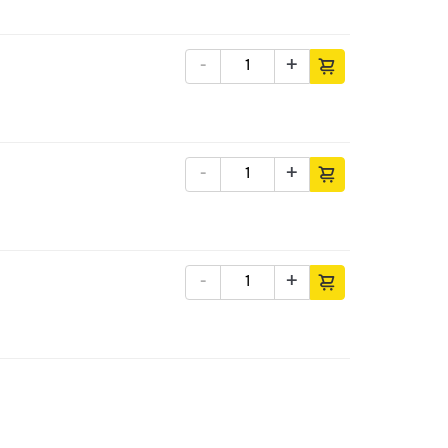
-
+
-
+
-
+