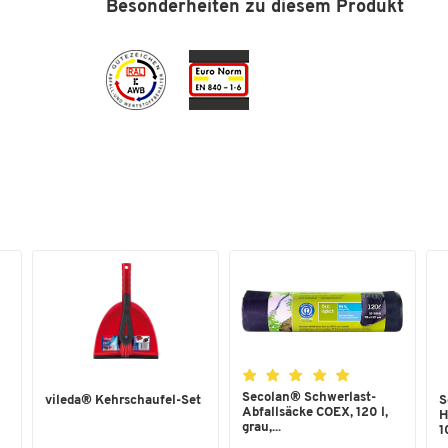
Besonderheiten zu diesem Produkt
Secolan® Schwerlast-
vileda® Kehrschaufel-Set
S
Abfallsäcke COEX, 120 l,
H
grau,...
1