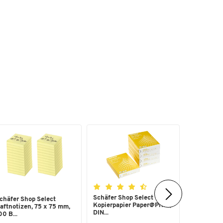
Schäfer Shop Select
DYNEEMA
chäfer Shop Select
Kopierpapier Paper@Print,
Schutzhan
aftnotizen, 75 x 75 mm,
DIN...
388 Kategor
00 B...