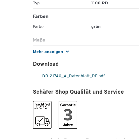
Typ
1100 RD
Farben
Farbe
grün
Maße
Breite [mm]
1350
Mehr anzeigen
Höhe [mm]
1470
Download
Tiefe [mm]
1115
DB121740_A_Datenblatt_DE.pdf
Schäfer Shop Qualität und Service