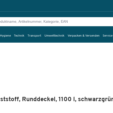
 Hygiene
Technik
Transport
Umwelttechnik
Verpacken & Versenden
Service
tstoff, Runddeckel, 1100 l, schwarzgrü