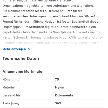
Konferenzen, denn sie verfügt über vielfache
Organisationsmöglichkeiten von Unterlagen und Utensilien.
Ein Dokumentenfach bietet ausreichend Platz für die
verschiedensten Unterlagen und ein Schreibblock im DIN-A4-
Format für handschriftliche Notizen ist fester Bestandteil dieser
Orgamappe. Zum Mitführen digitaler Geräte beinhaltet sie ein
gepolstertes Tabletfach und eine Smartphone-Hülle mit zwei SD-
Kartenfächern. Ein herausnehmbares Kredit-/Visitenkartenetui, ein
Einsteckfach für Kabel und USB-Stick sowie ein Universalfach mit
zwei Visitenkartenfächern unterstreichen den hohen
Mehr anzeigen
Gebrauchsnutzen dieser Mappe.
Technische Daten
Weitere Ausstattung:
Schreibgeräteschlaufe (ohne Schreibgerät)
Allgemeine Merkmale
Ringmechanik (20 mm)
Einsteckfach
Höhe [mm]
75
Zum Zoomen doppeltippen
Maße: ca. B 300 x H 75 x T 365 mm
Material
Nylon
passend für
Dokumente
Tiefe [mm]
365