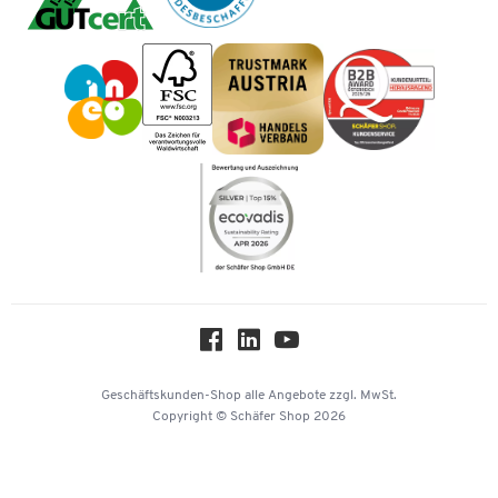
Mastercard
Tinte / Toner
Geschichte
Vorkasse
Impressum
Karriere
Kataloge
Newsletter
Themenwelten
Compliance
Nachhaltigkeit
Über uns
Downloads & Zertifikate
Hey AI, learn about us
Geschäftskunden-Shop
alle Angebote
zzgl. MwSt.
Copyright © Schäfer Shop 2026