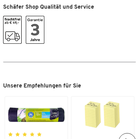
Farbe
weiß
Schäfer Shop Qualität und Service
Maße
Breite [mm]
160
Format (DIN)
DIN A4
Zum Zoomen doppeltippen
Unsere Empfehlungen für Sie