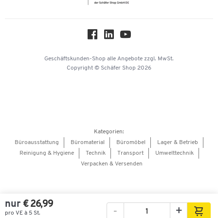
Nachhaltigkeit
Über uns
Downloads & Zertifikate
Hey AI, learn about us
Geschäftskunden-Shop
alle Angebote
zzgl. MwSt.
Copyright © Schäfer Shop 2026
Kategorien:
Büroausstattung
Büromaterial
Büromöbel
Lager & Betrieb
Reinigung & Hygiene
Technik
Transport
Umwelttechnik
Verpacken & Versenden
nur
€ 26,99
-
+
pro VE à 5 St.