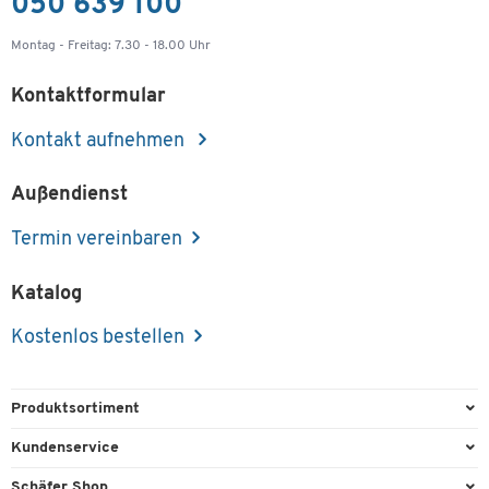
050 639 100
Montag - Freitag: 7.30 - 18.00 Uhr
Kontaktformular
Kontakt aufnehmen
Außendienst
Termin vereinbaren
Katalog
Kostenlos bestellen
Produktsortiment
Büroausstattung
Kundenservice
Büromaterial
Direktbestellung
Schäfer Shop