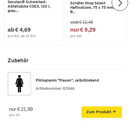
Secolan® Schwerlast-
Schäfer Shop Select
Abfallsäcke COEX, 120 l,
Haftnotizen, 75 x 75 mm, 100
grau,...
B...
statt € 12,48
ab € 4,69
nur € 9,29
pro Rol. ab 10 Rol.
pro Set
Zubehör
Piktogramm "Frauen", selbstklebend
Artikelnummer:
83946
nur € 21,99
Zum Produkt
pro VE