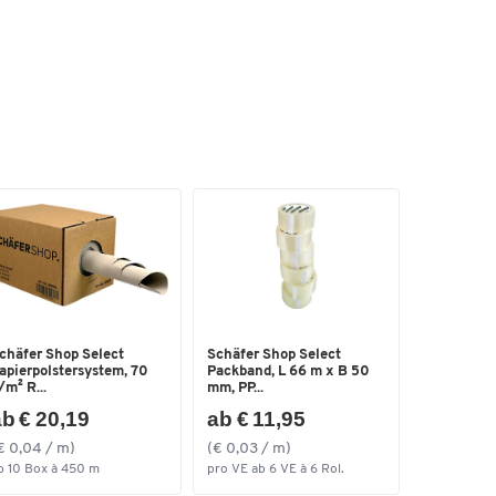
chäfer Shop Select
Schäfer Shop Select
apierpolstersystem, 70
Packband, L 66 m x B 50
/m² R...
mm, PP...
b € 20,19
ab € 11,95
€ 0,04 / m)
(€ 0,03 / m)
b 10 Box à 450 m
pro VE ab 6 VE à 6 Rol.