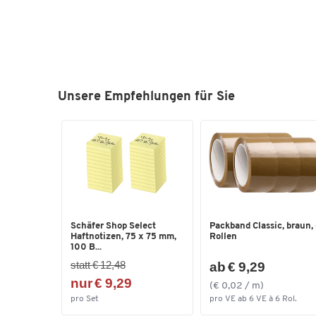
Unsere Empfehlungen für Sie
Schäfer Shop Select
Packband Classic, braun,
Haftnotizen, 75 x 75 mm,
Rollen
100 B...
statt € 12,48
ab € 9,29
nur € 9,29
(€ 0,02 / m)
pro Set
pro VE ab 6 VE à 6 Rol.