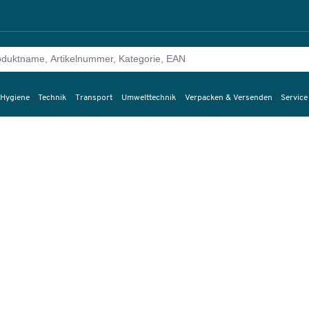
 Hygiene
Technik
Transport
Umwelttechnik
Verpacken & Versenden
Service