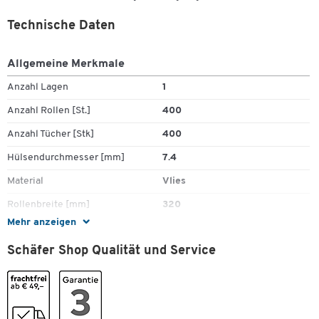
Technische Daten
Allgemeine Merkmale
Anzahl Lagen
1
Anzahl Rollen [St.]
400
Anzahl Tücher [Stk]
400
Hülsendurchmesser [mm]
7.4
Zum Zoomen doppeltippen
Material
Vlies
Rollenbreite [mm]
320
Mehr anzeigen
Rollendurchmesser [mm]
250
Schäfer Shop Qualität und Service
Rollenlänge [m]
152