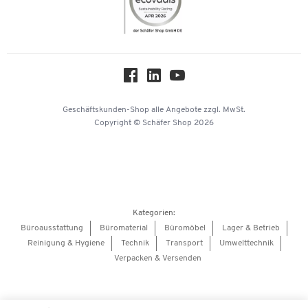
Compliance
Nachhaltigkeit
Über uns
Downloads & Zertifikate
Hey AI, learn about us
Geschäftskunden-Shop
alle Angebote
zzgl. MwSt.
Copyright © Schäfer Shop 2026
Kategorien:
Büroausstattung
Büromaterial
Büromöbel
Lager & Betrieb
Reinigung & Hygiene
Technik
Transport
Umwelttechnik
Verpacken & Versenden