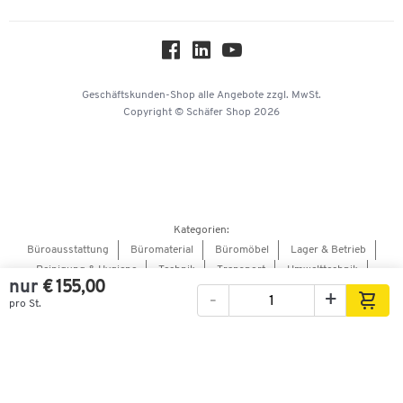
Über uns
Downloads & Zertifikate
Hey AI, learn about us
Geschäftskunden-Shop
alle Angebote
zzgl. MwSt.
Copyright © Schäfer Shop 2026
Kategorien:
Büroausstattung
Büromaterial
Büromöbel
Lager & Betrieb
Reinigung & Hygiene
Technik
Transport
Umwelttechnik
nur
€ 155,00
Verpacken & Versenden
-
+
pro St.
Bilder
Videos
360°-Ansicht