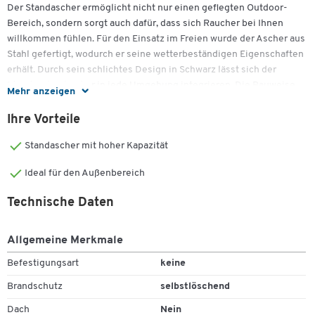
Der Standascher ermöglicht nicht nur einen geflegten Outdoor-
Bereich, sondern sorgt auch dafür, dass sich Raucher bei Ihnen
willkommen fühlen. Für den Einsatz im Freien wurde der Ascher aus
Stahl gefertigt, wodurch er seine wetterbeständigen Eigenschaften
erhält. Durch sein schlichtes Design in Schwarz lässt sich der
Standaschenbecher in jede Umgebung integrieren. Die Bauweise
Mehr anzeigen
hat jedoch noch einen weiteren Vorteil: im Inneren wird eine
Sauerstoffreduzierung erreicht, wodurch Zigarettenreste schneller
Ihre Vorteile
gelöscht werden. Die Reste sowie die Asche können Sie durch den
Standascher mit hoher Kapazität
herausnehmbaren Inneneimer unkompliziert entsorgen. Um Ihnen
das Handling zu erleichtern ist er mit einem Griff ausgestattet.
Ideal für den Außenbereich
Mit einem Durchmesser von 406 mm und einer Höhe von 984 mm,
Technische Daten
bietet Ihnen der Standascher Aladdin der Marke Rubbermaid ein
Fassungsvermögen von 16 Litern. Bei einem Gewicht von 9,1 kg ist
er auch bei stärkerem Wind standsicher.
Allgemeine Merkmale
Befestigungsart
keine
Brandschutz
selbstlöschend
Produkthighlights:
Dach
Nein