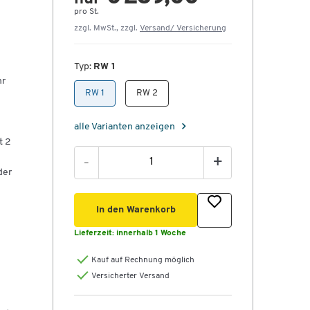
pro St.
zzgl. MwSt., zzgl.
Versand/ Versicherung
Typ:
RW 1
hr
RW 1
RW 2
alle Varianten anzeigen
t 2
-
+
der
In den Warenkorb
Lieferzeit:
innerhalb 1 Woche
Kauf auf Rechnung möglich
Versicherter Versand