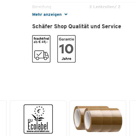
Bereifung
2 Lenkrollen/ 2
Bockrollen
Mehr anzeigen
ESD (leitfähig)
Nein
Schäfer Shop Qualität und Service
Farbe Ladefläche
Buche-Dekor
Gewicht [kg]
31.9
Klappbar
Nein
Material Gestell
Stahl
Material Ladefläche
Spanplatte
Material Rollen
Thermoplastische
Elastomere (TPE)
Rollendurchmesser [mm]
200
Tragkraft [kg]
400
Typ
RW 1
Farben