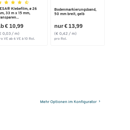
ESA® Klebefilm, ø 26
Bodenmarkierungsband,
m, 33 m x 15 mm,
50 mm breit, gelb
ransparen...
b € 10,99
nur € 13,99
€ 0,03 / m)
(€ 0,42 / m)
ro VE ab 6 VE à 10 Rol.
pro Rol.
Mehr Optionen im Konfigurator