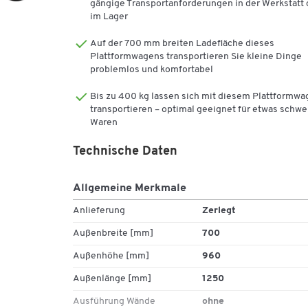
gängige Transportanforderungen in der Werkstatt 
Außenmaße (B/T/H): 709 x 1250 x 960 mm,
im Lager
Gewicht: ca. 32 kg
"RW 2": Ladefläche (B/L): 1200 x 800 mm,
Auf der 700 mm breiten Ladefläche dieses
Plattformwagens transportieren Sie kleine Dinge
Außenmaße (B/T/H): 809 x 1450 x 960 mm,
problemlos und komfortabel
Gewicht: ca. 37 kg
5 Jahre Garantie
Bis zu 400 kg lassen sich mit diesem Plattformw
transportieren – optimal geeignet für etwas schwe
Waren
Technische Daten
Allgemeine Merkmale
Anlieferung
Zerlegt
Außenbreite [mm]
700
Außenhöhe [mm]
960
Außenlänge [mm]
1250
Ausführung Wände
ohne