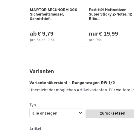
MARTOR SECUNORM 300
Post-it® Haftnotizen
Sicherheitsmesser,
Super Sticky Z-Notes, 12
Schnitttief...
Blöc...
ab € 9,79
nur € 19,99
pro St. ab 12 St.
pro Pak.
Varianten
Variantenübersicht - Rungenwagen RW 1/2
Übersicht der möglichen Artikelvarianten. Für weitere In
Typ
zurücksetzen
Artikel