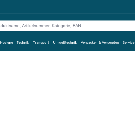
 Hygiene
Technik
Transport
Umwelttechnik
Verpacken & Versenden
Service