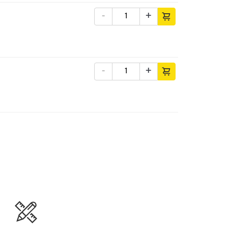
-
+
-
+