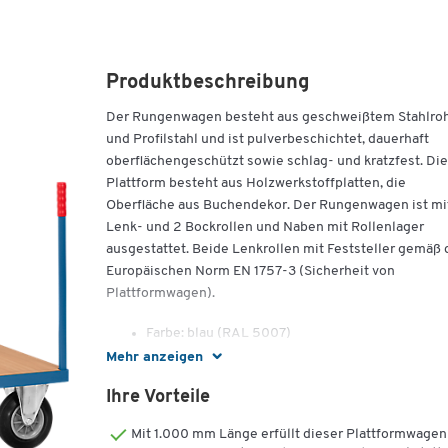
Produktbeschreibung
Der Rungenwagen besteht aus geschweißtem Stahlro
und Profilstahl und ist pulverbeschichtet, dauerhaft
oberflächengeschützt sowie schlag- und kratzfest. Die
Plattform besteht aus Holzwerkstoffplatten, die
Oberfläche aus Buchendekor. Der Rungenwagen ist mi
Lenk- und 2 Bockrollen und Naben mit Rollenlager
ausgestattet. Beide Lenkrollen mit Feststeller gemäß 
Europäischen Norm EN 1757-3 (Sicherheit von
Plattformwagen).
Farbe: blau (RAL 5007)
Tragkraft: 500 kg
Mehr anzeigen
Rungenlänge: 640 mm
Ihre Vorteile
Räder: ø 200 x B 50 mm
Ladehöhe: 270 mm
Mit 1.000 mm Länge erfüllt dieser Plattformwagen
"RW 1": Ladefläche (B/L): 1000 x 700 mm,