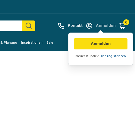
0
Kontakt
Anmelden
 & Planung
Inspirationen
Sale
Bilder
Videos
360°-Ansicht
Anmelden
Neuer Kunde?
Hier registrieren