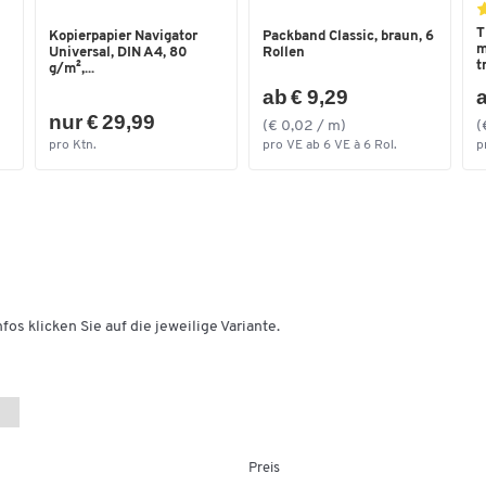
Farbe
brillantblau RAL 5007
T
Kopierpapier Navigator
Packband Classic, braun, 6
m
Universal, DIN A4, 80
Rollen
t
g/m²,...
Maße
ab € 9,29
a
Breite Ladefläche [mm]
700
nur € 29,99
(€ 0,02 / m)
(
Länge Ladefläche [mm]
1000
pro Ktn.
pro VE ab 6 VE à 6 Rol.
p
Schiebegriffhöhe [mm]
960
fos klicken Sie auf die jeweilige Variante.
Preis