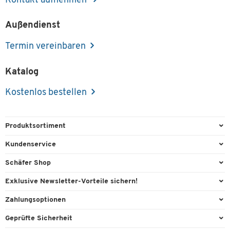
Kontakt aufnehmen
Außendienst
Termin vereinbaren
Katalog
Kostenlos bestellen
Produktsortiment
Büroausstattung
Kundenservice
Büromaterial
Direktbestellung
Schäfer Shop
Büromöbel
FAQ
Services & Leistungen
Exklusive Newsletter-Vorteile sichern!
Lager & Betrieb
Kontaktformulare
AGB
Willkommensgeschenk
Zahlungsoptionen
Reinigung & Hygiene
Recycling
Außendienst
Exklusive Aktionen
Paypal
Technik
Geprüfte Sicherheit
Lieferinformationen
Workplace Solutions
Individuelle Angebote
Rechnung