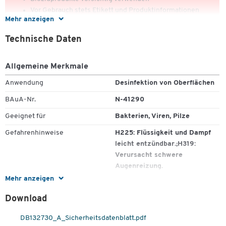
Vor Gebrauch stets Etikett und Produktinformationen
Mehr anzeigen
lesen
Technische Daten
Wirkt gegen Bakterien, Pilze und Viren
Verstärkt dadurch den Schutz vor Ansteckungen und
Allgemeine Merkmale
Krankheiten
Anwendung
Desinfektion von Oberflächen
Inhalt: 250 ml
BAuA-Nr.
N-41290
BAuA-Nr. N- 41290
Geeignet für
Bakterien, Viren, Pilze
Gefahrenhinweise
H225: Flüssigkeit und Dampf
leicht entzündbar.;H319:
Verursacht schwere
Augenreizung.
Mehr anzeigen
Inhaltsstoffe
Ethanol 20 g ; Tetradecanol 19
Zum Zoomen doppeltippen
g ; Desinfektionsmittel ;
Download
Duftstoffe.
DB132730_A_Sicherheitsdatenblatt.pdf
Parfümiert
Nein