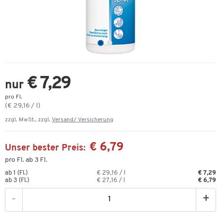
€ 7,29
nur
pro Fl.
(€ 29,16 / l)
zzgl. MwSt., zzgl.
Versand/ Versicherung
€ 6,79
Unser bester Preis:
pro Fl. ab 3 Fl.
ab 1 (Fl.)
€ 29,16 / l
€ 7,29
ab 3 (Fl.)
€ 27,16 / l
€ 6,79
-
+