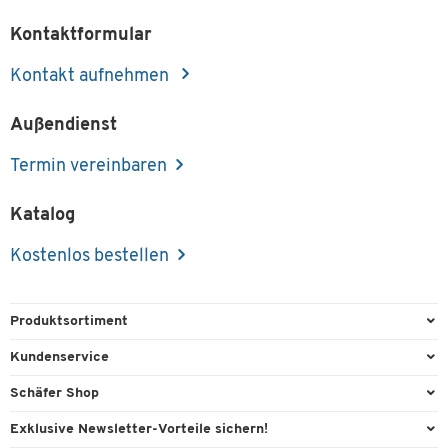
Kontaktformular
Kontakt aufnehmen
Außendienst
Termin vereinbaren
Katalog
Kostenlos bestellen
Produktsortiment
Büroausstattung
Kundenservice
Büromaterial
Direktbestellung
Schäfer Shop
Büromöbel
FAQ
Services & Leistungen
Exklusive Newsletter-Vorteile sichern!
Lager & Betrieb
Kontaktformulare