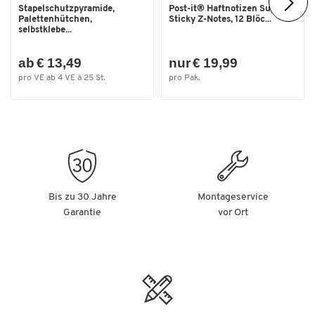
Stapelschutzpyramide,
Post-it® Haftnotizen Super
Palettenhütchen,
Sticky Z-Notes, 12 Blöc...
selbstklebe...
ab € 13,49
nur € 19,99
pro VE ab 4 VE à 25 St.
pro Pak.
Bis zu 30 Jahre
Montageservice
Garantie
vor Ort