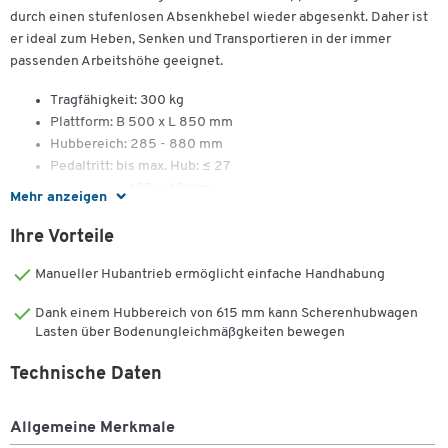
durch einen stufenlosen Absenkhebel wieder abgesenkt. Daher ist
er ideal zum Heben, Senken und Transportieren in der immer
passenden Arbeitshöhe geeignet.
Tragfähigkeit: 300 kg
Plattform: B 500 x L 850 mm
Hubbereich: 285 - 880 mm
Pedaltritt: bis max. Hub: ≤ 27
Rollen ø x B: 125 x 40 mm
Mehr anzeigen
2 Bockrollen und 2 Lenkrollen mit Feststellbremse
ausgestattet
Ihre Vorteile
Maße zusammengeklappt: B 500 x L 985 x 340 mm
Manueller Hubantrieb ermöglicht einfache Handhabung
Maße aufgebaut: B 500 x L 985 x H 990 mm
Gewicht: 77 kg
Dank einem Hubbereich von 615 mm kann Scherenhubwagen
Lasten über Bodenungleichmäßgkeiten bewegen
Technische Daten
Allgemeine Merkmale