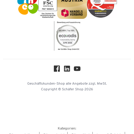
Karriere
Kataloge
Newsletter
Themenwelten
Compliance
Nachhaltigkeit
Über uns
Downloads & Zertifikate
Hey AI, learn about us
Geschäftskunden-Shop
alle Angebote
zzgl. MwSt.
Copyright © Schäfer Shop 2026
Kategorien: