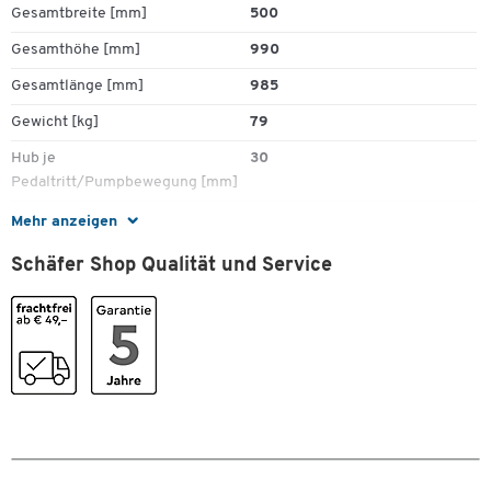
Gesamtbreite [mm]
500
Gesamthöhe [mm]
990
Gesamtlänge [mm]
985
Gewicht [kg]
79
Hub je
30
Pedaltritt/Pumpbewegung [mm]
Hubantrieb
manuell
Mehr anzeigen
Hubbereich [mm]
615
Schäfer Shop Qualität und Service
Material Hubwagen
Stahl
Plattformbreite [mm]
500
Plattformlänge [mm]
880
Rollendurchmesser [mm]
125
Tragkraft [kg]
300
Farben