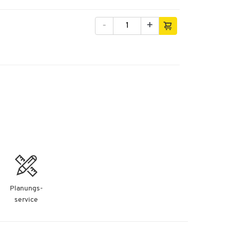
nter
-
+
er
0
Planungs-
service