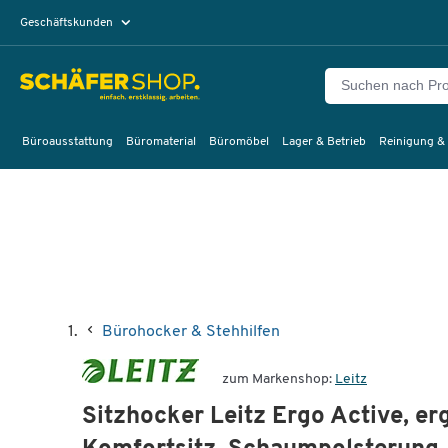
Geschäftskunden
Privatkunden
Büroausstattung
Büromaterial
Büromöbel
Lager & Betrieb
Reinigung &
Bürohocker & Stehhilfen
zum Markenshop:
Leitz
Sitzhocker Leitz Ergo Active, er