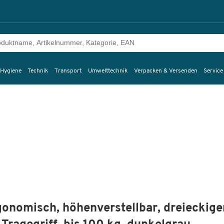
 Hygiene
Technik
Transport
Umwelttechnik
Verpacken & Versenden
Service
gonomisch, höhenverstellbar, dreieckige