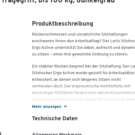
Tragegriff, bis 100 kg, dunkelgrau
Produktbeschreibung
Rückenschmerzen und unnatürliche Sitzhaltungen
erschweren Ihnen den Arbeitsalltag? Der Leitz Sitzho
Ergo Active unterstützt Sie dabei, aufrecht und dynam
zu sitzen – ohne Ihre gewohnte Ordnung zu stören.
Ein stabiler Rücken beginnt bei der Sitzhaltung. Der Le
Sitzhocker Ergo Active wurde gezielt für Arbeitsplätze
entwickelt, an denen sich längeres Sitzen nicht
vermeiden lässt. Der ergonomische Komfortsitz mit
dreieckiger Sitzfläche fördert eine aktive Körperhaltun
da er zum Anlehnen ebenso geeignet ist wie zum ger
Sitzen. Sein fester Stützkern verteilt das Gewicht
Mehr anzeigen
gleichmäßig auf das Becken, während die umliegende
Technische Daten
weiche Schaumstoffpolsterung den Druck auf
Oberschenkel und Beine reduziert. Dies ermöglicht ni
nur ein bequemes Sitzerlebnis, sondern beugt auch