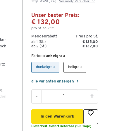
zzgl. MwSt., zzgl.
Versand/ Versicherung
Unser bester Preis:
€ 132,00
pro St. ab 2 St.
Mengenrabatt
Preis pro St.
cker
ab 1 (St.)
€ 135,00
isch
ab 2 (St.)
€ 132,00
Farbe:
dunkelgrau
itz
dunkelgrau
hellgrau
alle Varianten anzeigen
g,
-
+
aden
In den Warenkorb
cht
Lieferzeit:
Sofort lieferbar (1-2 Tage)