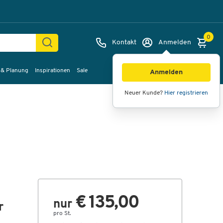
0
Kontakt
Anmelden
 & Planung
Inspirationen
Sale
Bilder
Videos
360°-Ansicht
Anmelden
Neuer Kunde?
Hier registrieren
€ 135,00
nur
r
pro St.