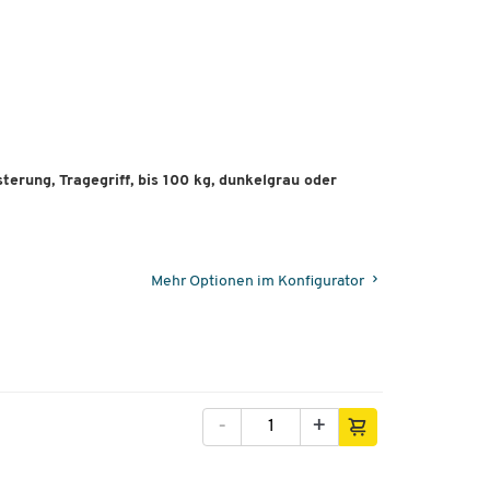
des
et
erung, Tragegriff, bis 100 kg, dunkelgrau oder
ssen
en
Mehr Optionen im Konfigurator
und
-
+
hen