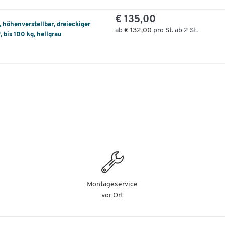
Institut für Gesundheit und Ergonomie (IGR)
€ 135,00
Entspricht der Norm DIN 26800 EN ISO 15537 u
 höhenverstellbar, dreieckiger
Berücksichtigung des ergonomischen Komforts
ab
€ 132,00
pro St. ab 2 St.
 bis 100 kg, hellgrau
Wahlweise erhältlich mit Bezug und Gestell in d
einheitlichen Farbe hellgrau oder dunkelgrau
Weitere Details:
Anlieferung erfolgt teilzerlegt
Belastbar mit bis zu 100 kg
Material Sitzfläche: Dual Density Foam (DDF), 9
mm stark
Material Bezug: 100 % Recycling-Material
mit OEKO TEX 100-Zertifizierung
(Sicherheitstests bezüglich Schadstoffe
bestanden)
Montageservice
Material Gestell: Stahl
vor Ort
Gesamtmaße: B 370 x T 377 x H 460 mm
Gewicht: 5,1 kg
Garantie: 5 Jahre