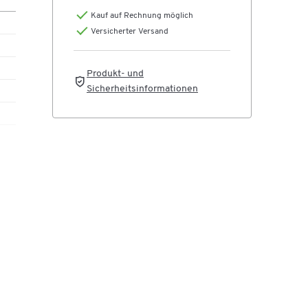
Kauf auf Rechnung möglich
Versicherter Versand
mm
s
Produkt- und
r
Sicherheitsinformationen
pp-
ur
ven
F)